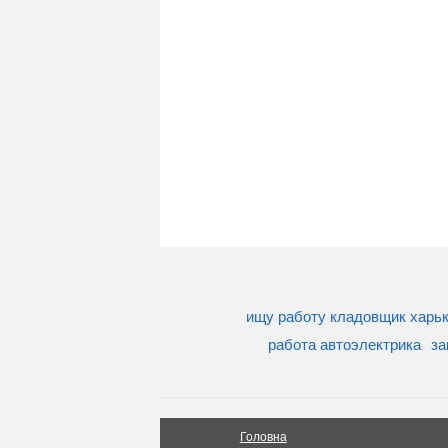
ищу работу кладовщик харь
работа автоэлектрика
за
Головна