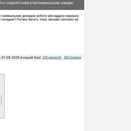
ти співробітників в Кропивницькому швидко,
в з мінімальним досвідом роботи або віддати перевагу
м окладом? Питань багато, тому ласкаво просимо на
 07.08.2026 в нашій базі:
190 вакансій
,
282 резюме