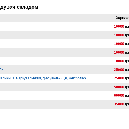
ідувач складом
Зарпла
10000
гр
10000
гр
10000
гр
10000
гр
10000
гр
 ПК
25000
гр
вальниця, маркувальниця, фасувальниця, контролер.
25000
гр
50000
гр
60000
гр
35000
гр