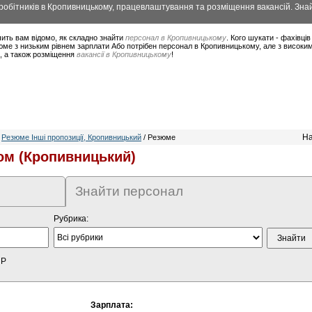
обітників в Кропивницькому, працевлаштування та розміщення вакансій. Знай
ить вам відомо, як складно знайти
персонал в Кропивницькому
. Кого шукати - фахівці
юме з низьким рівнем зарплати Або потрібен персонал в Кропивницькому, але з високи
в, а також розміщення
вакансії в Кропивницькому
!
На
/
Резюме Інші пропозиції, Кропивницький
/ Резюме
ом (Кропивницький)
Знайти персонал
Рубрика:
HP
Зарплата: