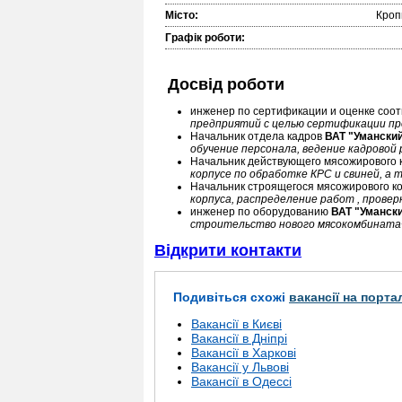
Місто:
Кроп
Графік роботи:
Досвід роботи
инженер по сертификации и оценке соот
предприятий с целью сертификации пр
Начальник отдела кадров
ВАТ "Умански
обучение персонала, ведение кадровой
Начальник действующего мясожирового 
корпусе по обработке КРС и свиней, а 
Начальник строящегося мясожирового к
корпуса, распределение работ , прове
инженер по оборудованию
ВАТ "Уманск
строительство нового мясокомбината
Відкрити контакти
Подивіться схожі
вакансії на порта
Вакансії в Києві
Вакансії в Дніпрі
Вакансії в Харкові
Вакансії у Львові
Вакансії в Одессі