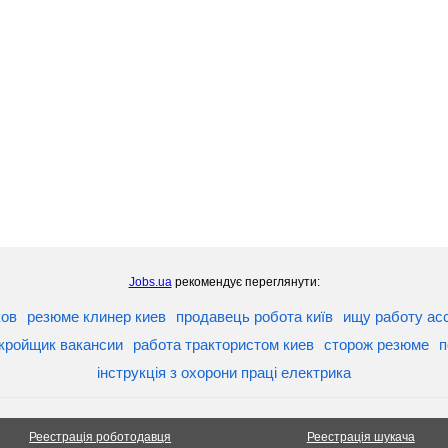
Jobs.ua
рекомендує переглянути:
ков
резюме клинер киев
продавець робота київ
ищу работу асс
кройщик вакансии
работа трактористом киев
сторож резюме
п
інструкція з охорони праці електрика
Реестрація роботодавця
Реестрація шукача