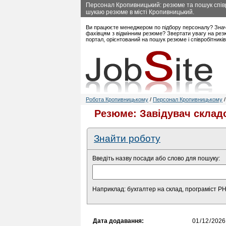
Персонал Кропивницький: резюме та пошук співр
шукаю резюме в місті Кропивницький.
Ви працюєте менеджером по підбору персоналу? Знач
фахівцям з відмінним резюме? Звертати увагу на рез
портал, орієнтований на пошук резюме і співробітникі
Робота Кропивницькому
/
Персонал Кропивницькому
Резюме: Завідувач склад
Знайти роботу
Введіть назву посади або слово для пошуку:
Наприклад: бухгалтер на склад, програміст P
Дата додавання: