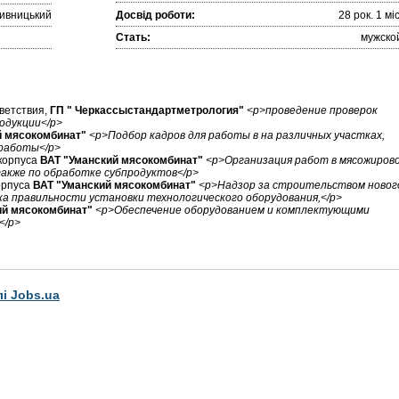
ивницький
Досвід роботи:
28 рок. 1 міc
Стать:
мужско
ветствия,
ГП " Черкассыстандартметрология"
<p>проведение проверок
одукции</p>
й мясокомбинат"
<p>Подбор кадров для работы в на различных участках,
 работы</p>
корпуса
ВАТ "Уманский мясокомбинат"
<p>Организация работ в мясожиров
также по обработке субпродуктов</p>
орпуса
ВАТ "Уманский мясокомбинат"
<p>Надзор за строительством новог
рка правильности установки технологического оборудования,</p>
ий мясокомбинат"
<p>Обеспечение оборудованием и комплектующими
</p>
лі Jobs.ua