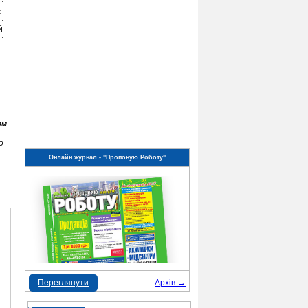
.
й
ом
о
Онлайн журнал - "Пропоную Роботу"
Переглянути
Архів →