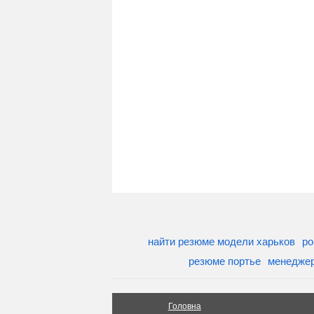
найти резюме модели харьков
ро
резюме портье
менеджер
Головна