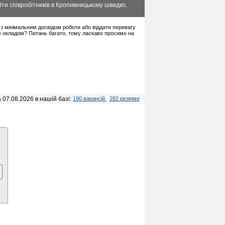
ти співробітників в Кропивницькому швидко,
в з мінімальним досвідом роботи або віддати перевагу
м окладом? Питань багато, тому ласкаво просимо на
 07.08.2026 в нашій базі:
190 вакансій
,
282 резюме