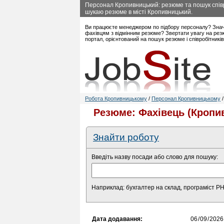
Персонал Кропивницький: резюме та пошук співр
шукаю резюме в місті Кропивницький.
Ви працюєте менеджером по підбору персоналу? Знач
фахівцям з відмінним резюме? Звертати увагу на рез
портал, орієнтований на пошук резюме і співробітникі
Робота Кропивницькому
/
Персонал Кропивницькому
Резюме: Фахівець (Кропи
Знайти роботу
Введіть назву посади або слово для пошуку:
Наприклад: бухгалтер на склад, програміст P
Дата додавання: