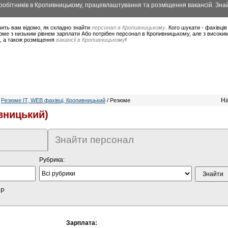
обітників в Кропивницькому, працевлаштування та розміщення вакансій. Знай
ить вам відомо, як складно знайти
персонал в Кропивницькому
. Кого шукати - фахівці
юме з низьким рівнем зарплати Або потрібен персонал в Кропивницькому, але з високи
в, а також розміщення
вакансії в Кропивницькому
!
На
/
Резюме IT, WEB фахівці, Кропивницький
/ Резюме
вницький)
Знайти персонал
Рубрика:
HP
Зарплата: