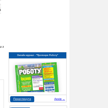
.
й
и з
Онлайн журнал - "Пропоную Роботу"
Переглянути
Архів →