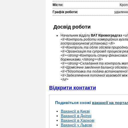
Місто:
Кроп
Графік роботи:
удаленн
Досвід роботи
Начальник відділу
ВАТ Кіровоградгаз
<ul
<li>Контроль роботи комерційних вузлів
госпрозрахункові установи).</li>
<li>Контроль та облік обсягів природног
<li>Організація та супровід процесів реал
<li><strong>Контроль стану фінансових 
боржниками.</strong></li>
<li><strong>Складання та контроль мате
<li>Щомісячне зведення балансу обсягів
<li>Підготовка та подача встановленої
<li>Забезпечення поточної взаємодії між
</ul>
Відкрити контакти
Подивіться схожі
вакансії на порта
Вакансії в Києві
Вакансії в Дніпрі
Вакансії в Харкові
Вакансії у Львові