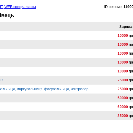
IT, WEB специалисты
ID резюме:
1190
івець
Зарпла
10000
гр
10000
гр
10000
гр
10000
гр
10000
гр
 ПК
25000
гр
вальниця, маркувальниця, фасувальниця, контролер.
25000
гр
50000
гр
60000
гр
35000
гр