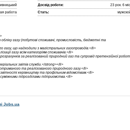
ивницький
Досвід роботи:
23 рок. 6 міc
ая работа
Стать:
мужско
>
 обліку газу (побутові споживачі, промисловість, бюджетні та
о газу, що надходили з магістральних газопроводів.</li>
ізації газу всім категоріям споживачів.</li>
розрахунків за реалізований природний газ та супровід претензійної робот
ріальних звітів служби.</strong></li>
 отриманого та реалізованого природного газу.</li>
 звітності керівництву та профільним відомствам.</li>
 суміжними підрозділами підприємства.</li>
лі Jobs.ua