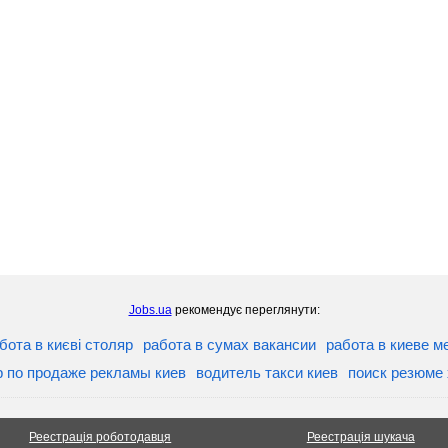
Jobs.ua
рекомендує переглянути:
бота в києві столяр
работа в сумах вакансии
работа в киеве 
 по продаже рекламы киев
водитель такси киев
поиск резюме
Реестрація роботодавця
Реестрація шукача