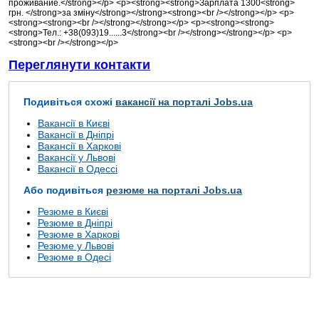
проживание.</strong></p> <p><strong><strong>Зарплата 1300<strong>
грн. </strong>за зміну</strong></strong><strong><br /></strong></p> <p>
<strong><strong><br /></strong></strong></p> <p><strong><strong>
<strong>Тел.: +38(093)19......3</strong><br /></strong></strong></p> <p>
<strong><br /></strong></p>
Переглянути контакти
Подивіться схожі
вакансії на порталі Jobs.ua
Вакансії в Києві
Вакансії в Дніпрі
Вакансії в Харкові
Вакансії у Львові
Вакансії в Одессі
Або подивіться
резюме на порталі Jobs.ua
Резюме в Києві
Резюме в Дніпрі
Резюме в Харкові
Резюме у Львові
Резюме в Одесі