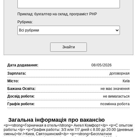
Приклад: бухгалтер на склад, програміст PHP
Рубрика:
Дата додавання:
Зарплата:
договорная
Місто:
Київ
Бажана Освіта:
не має значення
Досвід роботи:
не вимагається
Графік роботи:
позмінна робота
Загальна інформація про вакансію
<p><strong>Горничная в отель</strong> Ангел Комфорт</p> <p>С опытом
работы.</p> <p>График работы: 3/3 или 7/7 дней с 8.00 до 20.00 (дневные
смены)<br />Киев, Святошинский</p> <p><strong>Бесплатное