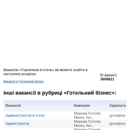
Вакансію «Горничная в отель» ви можете знайти в
наступних розділах:
ID вакансї:
3608821
Вакансії в
Готельний бізнес
Інші вакансії в рубриці «Готельний бізнес»:
Вакансія
Компанія
Зарплата
Мережа Готелів
Администратор в отель
договірна
Манго, Анг...
Мережа Готелів
Адміністратор
договірна
Манго, Анг...
Мережа Готелів