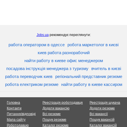
Jobs.ua
рекомендує переглянути:
работа оператором в одессе
робота маркетолог в києві
киев работа разнорабочий
найти работу в киеве офис менеджером
посадова інструкція менеджера з туризму
вчитель в києві
работа переводчик киев
регіональний представник резюме
робота електриком резюме
найти работу в киеве кассиром
Головна
Реестрація роботодавця
Реестрація шукача
Контакти
Додати вакансію
Додати резюме
Питання/відповіді
Всі резюме
Всі вакансії
Мапа сайту
Пошук резюме
Пошук вакансій
Роботодавцю
Каталог резюме
Каталог вакансій