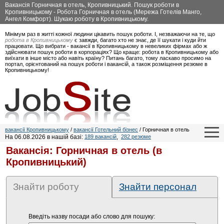
Вакансія Горничная в отель, Кропивницький. Пошук роботи в
Кропивницькому - Робота Горничная в отель (Мережа Готелів Манго,
Ангел Комфорт). Шукаю роботу в Кропивницькому.
Мінімум раз в житті кожної людини цікавить пошук роботи. І, незважаючи на те, що
робота в Кропивницькому
є завжди, багато хто не знає, де її шукати і куди йти
працювати. Що вибрати - вакансії в Кропивницькому в невеликих фірмах або ж
здійснювати пошук роботи в корпораціях? Що краще: робота в Кропивницькому або
виїхати в інше місто або навіть країну? Питань багато, тому ласкаво просимо на
портал, орієнтований на пошук роботи і вакансій, а також розміщення резюме в
Кропивницькому!
вакансії Кропивницькому
/
вакансії Готельний бізнес
/ Горничная в отель
На 06.08.2026 в нашій базі:
189 вакансій
,
282 резюме
Вакансія: Горничная в отель (в
Кропивницький)
Знайти роботу
Знайти персонал
Введіть назву посади або слово для пошуку: