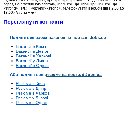
адміністративної будівлі,</p> <p> </p> <p>Бажано з досвідом роботи і
середньою технічною освітою, <br /></p> <p><br /></p> <p></p> <p>
<strong> Тел.: ....</strong><strong>, телефонувати в робочі дні з 9.00 до
18.00.</strong></p>
Переглянути контакти
Подивіться схожі
вакансії на порталі Jobs.ua
Вакансії в Києві
Вакансії в Дніпрі
Вакансії в Харкові
Вакансії у Львові
Вакансії в Одессі
Або подивіться
резюме на порталі Jobs.ua
Резюме в Києві
Резюме в Дніпрі
Резюме в Харкові
Резюме у Львові
Резюме в Одесі