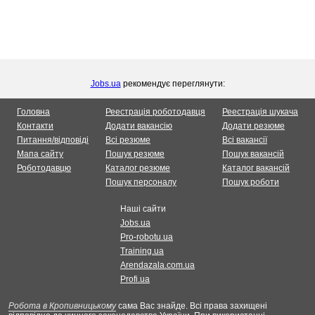
Jobs.ua
рекомендує переглянути:
Головна
Реестрація роботодавця
Реестрація шукача
Контакти
Додати вакансію
Додати резюме
Питання/відповіді
Всі резюме
Всі вакансії
Мапа сайту
Пошук резюме
Пошук вакансій
Роботодавцю
Каталог резюме
Каталог вакансій
Пошук персоналу
Пошук роботи
Наші сайти
Jobs.ua
Pro-robotu.ua
Training.ua
Arendazala.com.ua
Profi.ua
Робота в Кропивницькому
сама Вас знайде. Всі права захищені