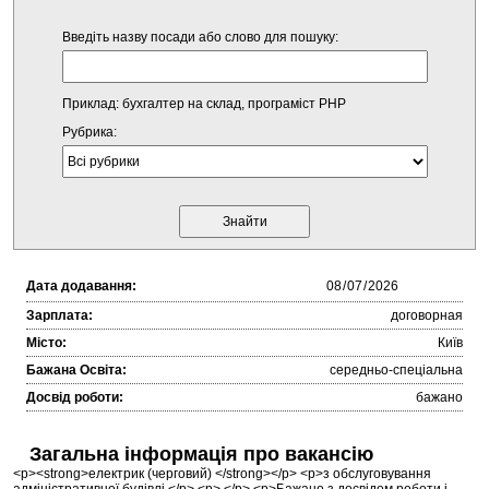
Введіть назву посади або слово для пошуку:
Приклад: бухгалтер на склад, програміст PHP
Рубрика:
Дата додавання:
Зарплата:
договорная
Місто:
Київ
Бажана Освіта:
середньо-спеціальна
Досвід роботи:
бажано
Загальна інформація про вакансію
<p><strong>електрик (черговий) </strong></p> <p>з обслуговування