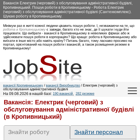
Вакансія Електрик (черговий) з обслуговування адміністративної будівлі,
Кропивницький. Пошук роботи в Кропивницькому - Робота Електрик
(черговий) з обслуговування адміністративної будівлі (Сантехкомплекс).
Шукаю роботу в Кропивницькому.
Мінімум раз в житті кожної людини цікавить пошук роботи. І, незважаючи на те, що
робота в Кропивницькому
є завжди, багато хто не знає, де її шукати і куди йти
працювати. Що вибрати - вакансії в Кропивницькому в невеликих фірмах або ж
здійснювати пошук роботи в корпораціях? Що краще: робота в Кропивницькому або
виїхати в інше місто або навіть країну? Питань багато, тому ласкаво просимо на
портал, орієнтований на пошук роботи і вакансій, а також розміщення резюме в
Кропивницькому!
вакансії Кропивницькому
/
вакансії Виробництво
/ Електрик (черговий) з
обслуговування адміністративної будівлі
На 09.08.2026 в нашій базі:
190 вакансій
,
282 резюме
Вакансія: Електрик (черговий) з
обслуговування адміністративної будівлі
(в Кропивницький)
Знайти роботу
Знайти персонал