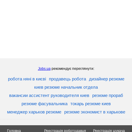
Jobs.ua
рекомендує переглянути:
робота няні в києві
продавець робота
дизайнер резюме
киев резюме начальник отдела
вакансии ассистент руководителя киев
резюме прораб
резюме фасувальника
токарь резюме киев
менеджер харьков резюме
резюме экономист в харькове
Головна
Реестрація роботодавця
Реестрація шукача