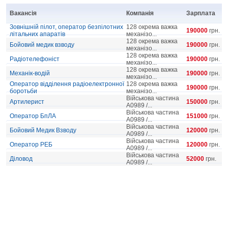
Вакансія
Компанія
Зарплата
Зовнішній пілот, оператор безпілотних
128 окрема важка
190000
грн.
літальних апаратів
механізо...
128 окрема важка
Бойовий медик взводу
190000
грн.
механізо...
128 окрема важка
Радіотелефоніст
190000
грн.
механізо...
128 окрема важка
Механік-водій
190000
грн.
механізо...
Оператор відділення радіоелектронної
128 окрема важка
190000
грн.
боротьби
механізо...
Військова частина
Артилерист
150000
грн.
А0989 /...
Військова частина
Оператор БпЛА
151000
грн.
А0989 /...
Військова частина
Бойовий Медик Взводу
120000
грн.
А0989 /...
Військова частина
Оператор РЕБ
120000
грн.
А0989 /...
Військова частина
Діловод
52000
грн.
А0989 /...