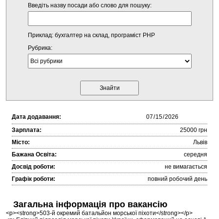
Введіть назву посади або слово для пошуку:
Приклад: бухгалтер на склад, програміст PHP
Рубрика:
Дата додавання:
Зарплата:
25000 грн
Місто:
Львів
Бажана Освіта:
середня
Досвід роботи:
не вимагається
Графік роботи:
повний робочий день
Загальна інформація про вакансію
<p><strong>503-й окремий батальйон морської піхоти</strong></p>