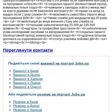
зубопротезування</li> <li>іпотека 0.0% річних після закінчення контракту
за програмою «єОселя»</li> <li>соціальні гарантії (безкоштовний проїзд,
комунальні пільги тощо)</li> <li>навчання у закладах освіти у межах квот
за кошти держави після закінчення контракту</li> <li>право на виїзд за
кордон після 1 року служби</li> <li>можливість самостійно обрати місце
проходження ВЛК</li> </ul> <p>Умови служби для кандидатів від 25 років:
</p> <ul> <li>мобілізація до кінця воєнного стану або служба за
контрактом</li> <li>грошове забезпечення від 25 000 до 195 000
гривень</li> <li>кар'єрне та професійне зростання</li> <li>забезпечення
усіма необхідними засобами та екіпіруванням</li> <li>соціальні гарантії
(безкоштовний проїзд, комунальні пільги тощо)</li> <li>щорічна грошова
допомога на оздоровлення</li> <li>статус учасника бойових дій</li> </ul>
<p><strong><br /></strong></p>
Переглянути контакти
Подивіться схожі
вакансії на порталі Jobs.ua
Вакансії в Києві
Вакансії в Дніпрі
Вакансії в Харкові
Вакансії у Львові
Вакансії в Одессі
Або подивіться
резюме на порталі Jobs.ua
Резюме в Києві
Резюме в Дніпрі
Резюме в Харкові