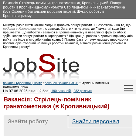
Вакансія Стрілець-помічник гранатометника, Кропивницький. Пошук
роботи в Кропивницькому - Робота Стрілець-помічник гранатометника
(503 Окремий батальйон морської піхоти). Шукаю роботу в
Кропивницькому.
Мінімум раз в житті кожної людини цікавить пошук роботи. І, незважаючи на те, що
робота в Кропивницькому
є завжди, багато хто не знає, де її шукати і куди йти
працювати. Що вибрати - вакансії в Кропивницькому в невеликих фірмах або ж
здійснювати пошук роботи в корпораціях? Що краще: робота в Кропивницькому або
виїхати в інше місто або навіть країну? Питань багато, тому ласкаво просимо на
портал, орієнтований на пошук роботи і вакансій, а також розміщення резюме в
Кропивницькому!
вакансії Кропивницькому
/
вакансії Вакансії ЗСУ
/ Стрілець-помічник
гранатометника
На 07.08.2026 в нашій базі:
190 вакансій
,
282 резюме
Вакансія: Стрілець-помічник
гранатометника (в Кропивницький)
Знайти роботу
Знайти персонал