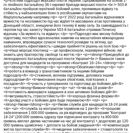
<p>Елітний підрозділ морської піхоти України, сформований на основі 1-
го лінійного батальйону 36-ї окремої бригади морської піхоти.<br /> 503-й
батальйон пройшов героїчний бойовий шлях, проявивши відвагу та
стійкість у найзапекліших боях із російськими окупантами на
Маріупольському напрямку.</p> <p>У 2022 році батальйон відзначився
мужністю та незламністю під час відбиття масованих атак противника у
Донецькій області, знищуючи його техніку й живу силу. За самовідданість і
героїзм під час захисту України 503-й батальйон отримав Почесну
відзнаку «За мужність та відвагу».</p> <p>Підрозділ має високу бойову
підготовку, постійно вдосконалює навички на масштабних міжнародних
навчаннях, впроваджує сучасні технології розвідки та зв’язку, що
забезпечують ефективність і швидке прийняття рішень на полі бою.</p>
<p>Наші морські піхотинці — це професіонали, перевірені війною, які
знають ціну братерству, свободі та життю.</p> <p><strong>Приєднуйся до
легендарного батальйону морської піхоти України!<br /> Вакансія також
доступна для кандидатів за програмою «Контракт 18–24».</strong></p>
<p><strong><br /></strong></p> <p><strong>Обов'язки</strong></p> <ul>
<li>робота в команді з гранатометником та іншими бійцями
підрозділу</li> <li>стеження, вогнева підтримка, допомога іншим
підрозділам</li> <li>виконання інших обов’язків, пов’язаних з
посадою</li> <li>участь у тренуваннях та підготовці до бойових дій</li>
</ul> <p><strong>Вимоги</strong></p> <ul> <li>вік від 18 років</li>
<li>готовність виконувати завдання в зоні активних бойових дій</li>
<li>витривалість, стресостійкість</li> <li>хороша фізична форма</li>
<li>досвід участі у бойових діях буде перевагою</li> </ul> <p>
<strong>Умови</strong></p> <p>Умови служби для кандидатів 18-24 років:
</p> <ul> <li>служба за контрактом терміном на 1 рік</li> <li>грошове
забезпечення 1 000 000 гривень за рік відповідно до програми "Контракт
18-24" (200 000 гривень одразу при підписанні контракту та 800 000
гривень виплат двома частинами на час дії контракту) + додатково до 120
000 гривень щомісячно + доплати за бойові завдання</li> <li>компенсація
житла протягом служби</li> <li>медичне забезпечення + стоматологія та