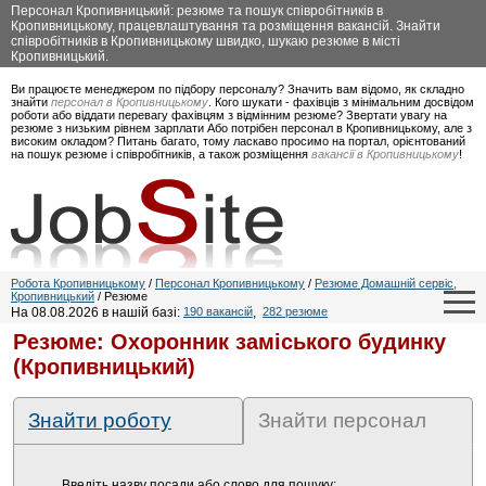
Персонал Кропивницький: резюме та пошук співробітників в
Кропивницькому, працевлаштування та розміщення вакансій. Знайти
співробітників в Кропивницькому швидко, шукаю резюме в місті
Кропивницький.
Ви працюєте менеджером по підбору персоналу? Значить вам відомо, як складно
знайти
персонал в Кропивницькому
. Кого шукати - фахівців з мінімальним досвідом
роботи або віддати перевагу фахівцям з відмінним резюме? Звертати увагу на
резюме з низьким рівнем зарплати Або потрібен персонал в Кропивницькому, але з
високим окладом? Питань багато, тому ласкаво просимо на портал, орієнтований
на пошук резюме і співробітників, а також розміщення
вакансії в Кропивницькому
!
Робота Кропивницькому
/
Персонал Кропивницькому
/
Резюме Домашній сервіс,
Кропивницький
/ Резюме
На 08.08.2026 в нашій базі:
190 вакансій
,
282 резюме
Резюме: Охоронник заміського будинку
(Кропивницький)
Знайти роботу
Знайти персонал
Введіть назву посади або слово для пошуку: