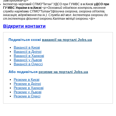
зам.будинків</p>
Інспектор-черговий СПМО"Титан" УДСО при ГУМВС в м.Києві
уДСО при
ГУ МВС України в м.Києві
<p>Основний обов'язок контроль несення
служби нарядами СПМО"Титан"(фізична охорона, охорона об'єктів,
інкасація, відрядження та ін.). Служба від мол. Інспектора охорони до
ст.інспектора фізичної охорони.Капітан міліції охорони.</p>
Відкрити контакти
Подивіться схожі
вакансії на порталі Jobs.ua
Вакансії в Києві
Вакансії в Дніпрі
Вакансії в Харкові
Вакансії у Львові
Вакансії в Одессі
Або подивіться
резюме на порталі Jobs.ua
Резюме в Києві
Резюме в Дніпрі
Резюме в Харкові
Резюме у Львові
Резюме в Одесі