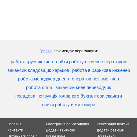
Jobs.ua
рекомендує переглянути:
работа грузчик киев
найти работу в киеве оператором
вакансии кладовщик харьков
работа в харькове инженер
работа менеджер днепр
оператор резюме киев
робота smm
вакансии киев переводчик
посадова інструкція головного бухгалтера скачати
найти работу в житомире
Головна
Реестрація роботодавця
Реестрація шукача
Контакти
Додати вакансію
Додати резюме
Питання/відповіді
Всі резюме
Всі вакансії