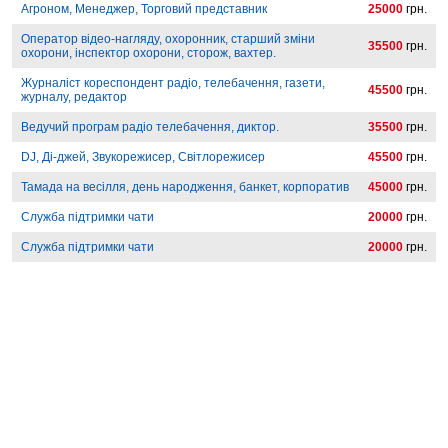
Агроном, Менеджер, Торговий представник
25000
грн.
Оператор відео-нагляду, охоронник, старший зміни
35500
грн.
охорони, інспектор охорони, сторож, вахтер.
Журналіст кореспондент радіо, телебачення, газети,
45500
грн.
журналу, редактор
Ведучий програм радіо телебачення, диктор.
35500
грн.
DJ, Ді-джей, Звукорежисер, Світлорежисер
45500
грн.
Тамада на весілля, день народження, банкет, корпоратив
45000
грн.
Служба підтримки чати
20000
грн.
Служба підтримки чати
20000
грн.