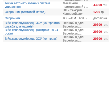
Технік автоматизованих систем
Львівський
33000
грн.
управління
прикордонний з...
ПП «Секюріті
Охоронник (вахтовий метод)
1200
грн.
Корпорейшн»
Охоронник
ТОВ «К.М. ГРУП»
договірна
Військовослужбовець ЗСУ (контрактна
Перший відділ
20300
грн.
служба для медиків)
Берегівсько...
Військовослужбовець (контракт 18-24
Перший відділ
20300
грн.
років)
Берегівсько...
Перший відділ
Військовослужбовець ЗСУ (контракт)
20300
грн.
Берегівсько...