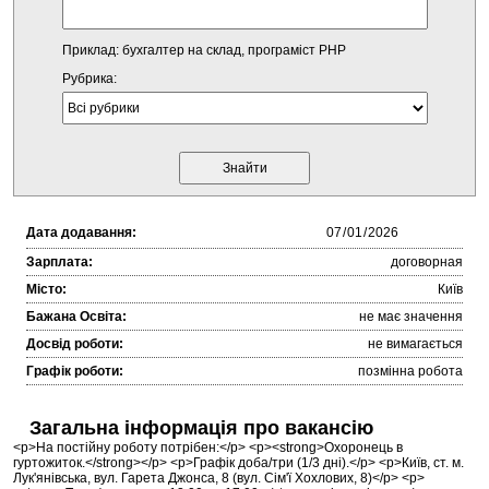
Приклад: бухгалтер на склад, програміст PHP
Рубрика:
Дата додавання:
Зарплата:
договорная
Місто:
Київ
Бажана Освіта:
не має значення
Досвід роботи:
не вимагається
Графік роботи:
позмінна робота
Загальна інформація про вакансію
<p>На постійну роботу потрібен:</p> <p><strong>Охоронець в
гуртожиток.</strong></p> <p>Графік доба/три (1/3 дні).</p> <p>Київ, ст. м.
Лук'янівська, вул. Гарета Джонса, 8 (вул. Сім'ї Хохлових, 8)</p> <p>