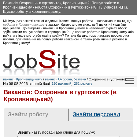
Вакансія Охоронник в гуртожиток, Кропивницький. Пошук роботи в
Кропивницькому - Робота Охоронник в гуртожиток (ФЛП Лукянова И.Н.).
Шукаю роботу в Кропивницькому.
Мінімум раз в житті кожної людини цікавить пошук роботи. І, незважаючи на те, що
робота в Кропивницькому
є завжди, багато хто не знає, де її шукати і куди йти
працювати. Що вибрати - вакансії в Кропивницькому в невеликих фірмах або ж
здійснювати пошук роботи в корпораціях? Що краще: робота в Кропивницькому або
виїхати в інше місто або навіть країну? Питань багато, тому ласкаво просимо на
портал, орієнтований на пошук роботи і вакансій, а також розміщення резюме в
Кропивницькому!
вакансії Кропивницькому
/
вакансії Охорона, безпека
/ Охоронник в гуртожиток
На 08.08.2026 в нашій базі:
190 вакансій
,
282 резюме
Вакансія: Охоронник в гуртожиток (в
Кропивницький)
Знайти роботу
Знайти персонал
Введіть назву посади або слово для пошуку: