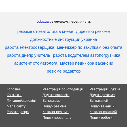
Jobs.ua
рекомендує переглянути:
резюме стоматолога в киеве
директор резюме
должностные инструкции украина
работа электросварщика
менеджер по закупкам без опыта
работа днепр учитель
работа водителем автопогрузчика
асистент стоматолога
мастер педикюра вакансии
резюме редактор
Головна
Реестрація роботодавця
Реестрація шукача
Контакти
Додати вакансію
Додати резюме
Питання/відповіді
Всі резюме
Всі вакансії
Мапа сайту
Пошук резюме
Пошук вакансій
Роботодавцю
Каталог резюме
Каталог вакансій
Пошук персоналу
Пошук роботи