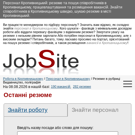
Персонал Кропивницький: резюме та пошук співробітників в
Кропивницькому, працевлаштування та розміщення вакансій. Знайти
співробітників в Кропивницькому швидко, шукаю резюме в місті
Кропивницький.
Ви працюєте менеджером по підбору персоналу? Значить вам відомо, як складно
знайти
персонал в Кропивницькому
. Кого шукати - фахівців з мінімальним досвідом
роботи або віддати перевагу фахівцям з відмінним резюме? Звертати увагу на
резюме з низьким рівнем зарплати Або потрібен персонал в Кропивницькому, але з
високим окладом? Питань багато, тому ласкаво просимо на портал, орієнтований
на пошук резюме і співробітників, а також розміщення
вакансії в Кропивницькому
!
Робота в Кропивницькому
/
Персонал в Кропивницькому
/ Резюме в рубриці
Видавництво, поліграфія
На 08.08.2026 в нашій базі:
190 вакансій
,
282 резюме
Останні резюме
Знайти роботу
Знайти персонал
Введіть назву посади або слово для пошуку: