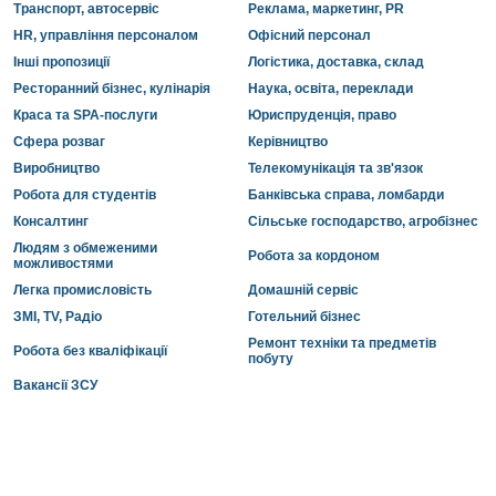
Транспорт, автосервіс
Реклама, маркетинг, PR
HR, управління персоналом
Офісний персонал
Інші пропозиції
Логістика, доставка, склад
Ресторанний бізнес, кулінарія
Наука, освіта, переклади
Краса та SPA-послуги
Юриспруденція, право
Сфера розваг
Керівництво
Виробництво
Телекомунікація та зв'язок
Робота для студентів
Банківська справа, ломбарди
Консалтинг
Сільське господарство, агробізнес
Людям з обмеженими
Робота за кордоном
можливостями
Легка промисловість
Домашній сервіс
ЗМІ, TV, Радіо
Готельний бізнес
Ремонт техніки та предметів
Робота без кваліфікації
побуту
Вакансії ЗСУ