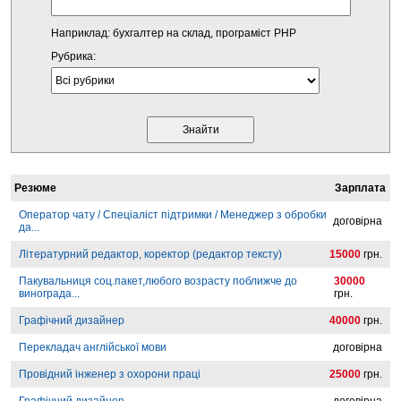
Наприклад: бухгалтер на склад, програміст PHP
Рубрика:
Резюме
Зарплата
Оператор чату / Спеціаліст підтримки / Менеджер з обробки
договірна
да...
Літературний редактор, коректор (редактор тексту)
15000
грн.
Пакувальниця соц.пакет,любого возрасту поближче до
30000
винограда...
грн.
Графічний дизайнер
40000
грн.
Перекладач англійської мови
договірна
Провідний інженер з охорони праці
25000
грн.