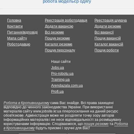
робота модельєр одягу
Головна
Реестрація роботодавця
Реестрація шукача
Контакти
Додати вакансію
Додати резюме
Питання/відповіді
Всі резюме
Всі вакансії
Мапа сайту
Пошук резюме
Пошук вакансій
Роботодавцю
Каталог резюме
Каталог вакансій
Пошук персоналу
Пошук роботи
Наші сайти
Jobs.ua
Pro-robotu.ua
Training.ua
Arendazala.com.ua
Profi.ua
Робота в Кропивницькому
сама Вас знайде. Всі права захищені
відповідно до чинного законодавства України. При використанні
матеріалів сайту www.jobsite.kr.ua гіперпосилання на даний ресурс
обов'язкове. Адміністрація може не розділяти точку зору авторів
інформаційних матеріалів і не несе відповідальності за розміщувану
користувачами інформацію. Сподіваємося, що
пошук резюме
та
Робота
в Кропивницькому
будуть приємні і зручні для Вас!