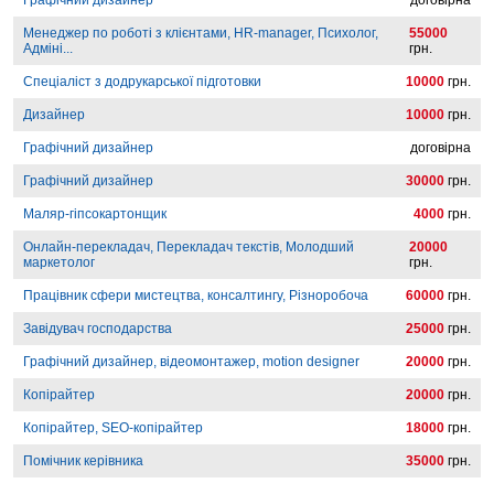
Графічний дизайнер
договірна
Менеджер по роботі з клієнтами, HR-manager, Психолог,
55000
Адміні...
грн.
Спеціаліст з додрукарської підготовки
10000
грн.
Дизайнер
10000
грн.
Графічний дизайнер
договірна
Графічний дизайнер
30000
грн.
Маляр-гіпсокартонщик
4000
грн.
Онлайн-перекладач, Перекладач текстів, Молодший
20000
маркетолог
грн.
Працівник сфери мистецтва, консалтингу, Різноробоча
60000
грн.
Завідувач господарства
25000
грн.
Графічний дизайнер, відеомонтажер, motion designer
20000
грн.
Копірайтер
20000
грн.
Копірайтер, SEO-копірайтер
18000
грн.
Помічник керівника
35000
грн.