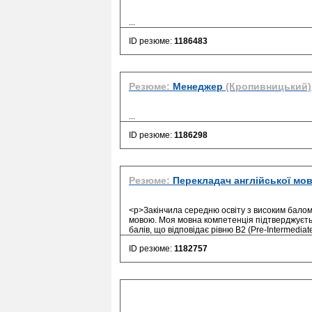
...
ID резюме:
1186483
Резюме:
Менеджер
(Кропивницький)
...
ID резюме:
1186298
Резюме:
Перекладач англійської мо
<p>Закінчила середню освіту з високим балом
мовою. Моя мовна компетенція підтверджуєтьс
балів, що відповідає рівню B2 (Pre-Intermedia
ID резюме:
1182757