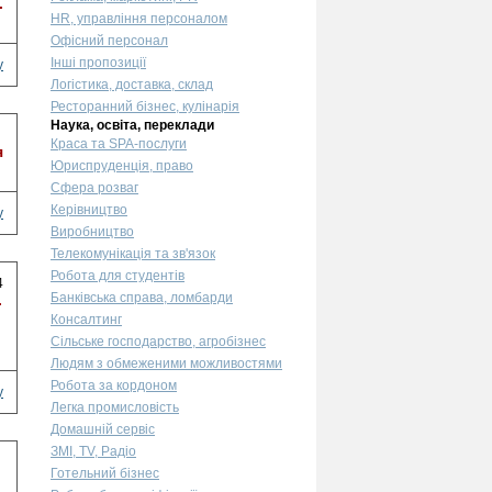
.
HR, управління персоналом
Офісний персонал
Інші пропозиції
у
Логістика, доставка, склад
Ресторанний бізнес, кулінарія
Наука, освіта, переклади
Краса та SPA-послуги
я
Юриспруденція, право
Сфера розваг
Керівництво
у
Виробництво
Телекомунікація та зв'язок
Робота для студентів
4
Банківська справа, ломбарди
.
Консалтинг
Сільське господарство, агробізнес
Людям з обмеженими можливостями
Робота за кордоном
у
Легка промисловість
Домашній сервіс
ЗМІ, TV, Радіо
Готельний бізнес