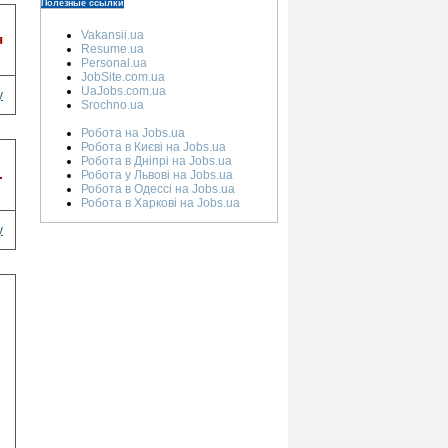
Полезные ссылки
Vakansii.ua
я
Resume.ua
Personal.ua
JobSite.com.ua
UaJobs.com.ua
у
Srochno.ua
Робота на Jobs.ua
Робота в Києві на Jobs.ua
Робота в Дніпрі на Jobs.ua
.
Робота у Львові на Jobs.ua
Робота в Одессі на Jobs.ua
Робота в Харкові на Jobs.ua
у