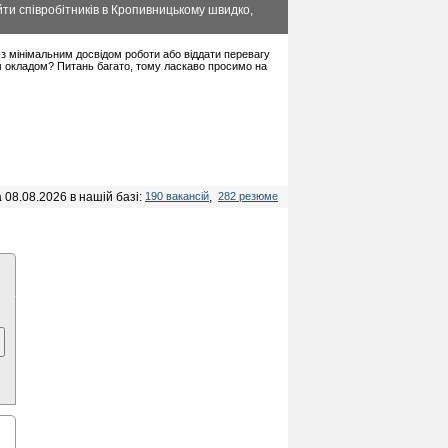
ти співробітників в Кропивницькому швидко,
в з мінімальним досвідом роботи або віддати перевагу
м окладом? Питань багато, тому ласкаво просимо на
 08.08.2026 в нашій базі:
190 вакансій
,
282 резюме