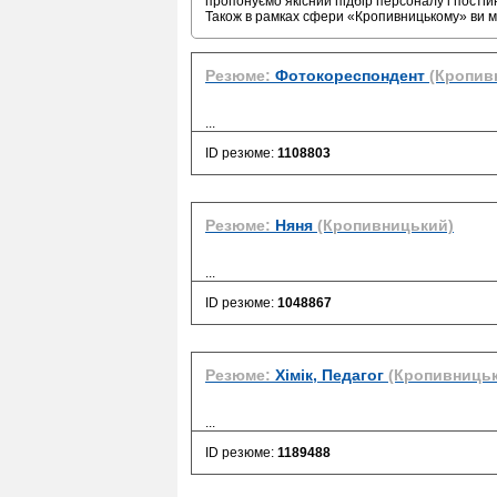
пропонуємо якісний підбір персоналу і постій
Також в рамках сфери «Кропивницькому» ви 
Резюме:
Фотокореспондент
(Кропив
...
ID резюме:
1108803
Резюме:
Няня
(Кропивницький)
...
ID резюме:
1048867
Резюме:
Хімік, Педагог
(Кропивниць
...
ID резюме:
1189488