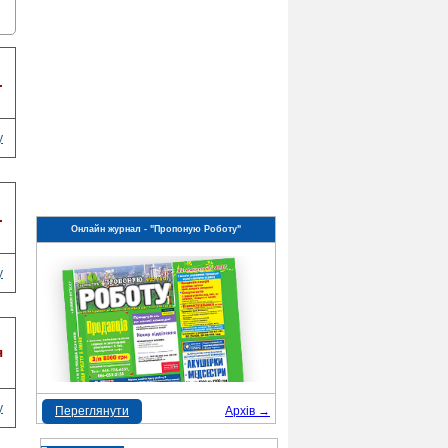
.
у
.
Онлайн журнал - "Пропоную Роботу"
у
я
у
Переглянути
Архів →