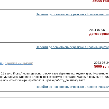
35000 грн
Перейти до повного опису резюме в Кропивницьком
2024-07-06
договорна
Перейти до повного опису резюме в Кропивницьком
ви
(Кропивницький)
2023-07-2
5000 грн
 11 з англійської мови, демонструючи своє відмінне володіння цією іноземною
я дипломом Duolingo English Test, в якому я отримала чудовий результат - 95
te).</p> <p><br /></p> <p>Зараз я шукаю роботу, де зможу заст
...
Перейти до повного опису резюме в Кропивницьком