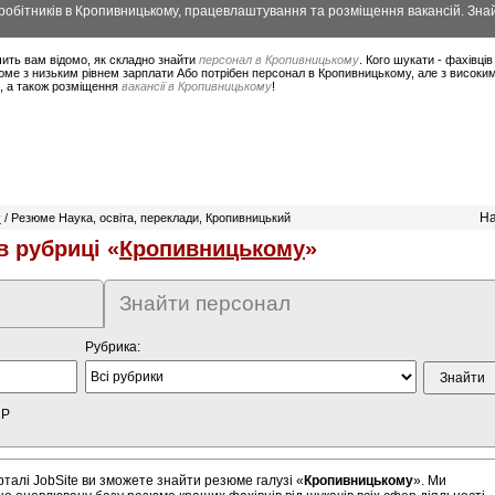
обітників в Кропивницькому, працевлаштування та розміщення вакансій. Знай
ить вам відомо, як складно знайти
персонал в Кропивницькому
. Кого шукати - фахівці
юме з низьким рівнем зарплати Або потрібен персонал в Кропивницькому, але з високи
в, а також розміщення
вакансії в Кропивницькому
!
На
у
/ Резюме Наука, освіта, переклади, Кропивницький
 рубриці «
Кропивницькому
»
Знайти персонал
Рубрика:
HP
алі JobSite ви зможете знайти резюме галузі «
Кропивницькому
». Ми