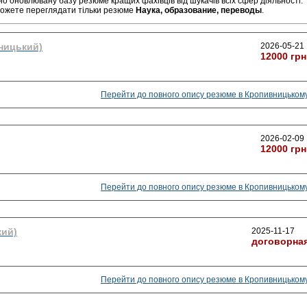
но оновлювану базу резюме кращих фахівців від шукачів всіх сфер діяльності.
можете переглядати тільки резюме
Наука, образование, переводы
.
ницький)
2026-05-21
12000 грн
Перейти до повного опису резюме в Кропивницьком
2026-02-09
12000 грн
Перейти до повного опису резюме в Кропивницьком
кий)
2025-11-17
договорна
Перейти до повного опису резюме в Кропивницьком