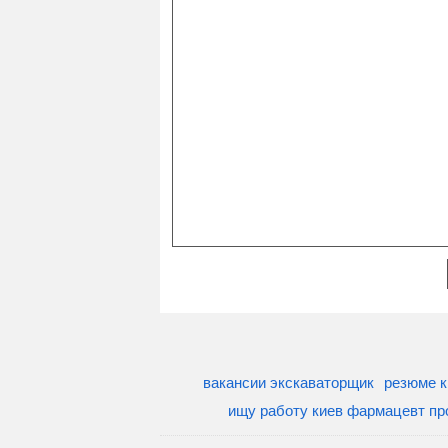
вакансии экскаваторщик
резюме к
ищу работу киев фармацевт пр