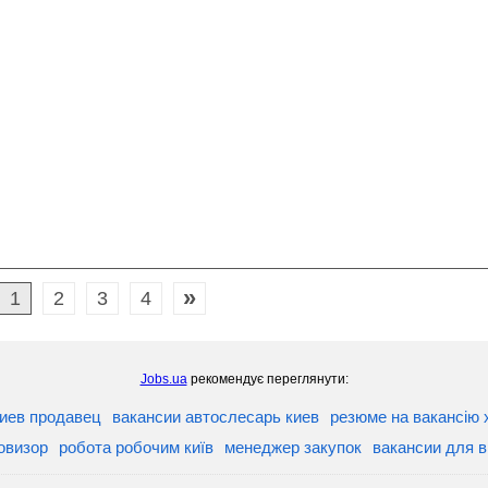
»
1
2
3
4
Jobs.ua
рекомендує переглянути:
иев продавец
вакансии автослесарь киев
резюме на вакансію 
овизор
робота робочим київ
менеджер закупок
вакансии для 