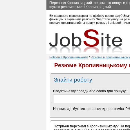
Персонал Кропивницький: резюме та пошук співр
шукаю резюме в місті Кропивницький.
Ви працюєте менеджером по підбору персоналу? Знач
фахівцям з відмінним резюме? Звертати увагу на рез
портал, орієнтований на пошук резюме і співробітникі
Робота в Кропивницькому
/
Резюме в Кропивницьком
Резюме Кропивницькому в
Знайти роботу
Введіть назву посади або слово для пошуку:
Наприклад: бухгалтер на склад, програміст P
Потрібен персонал в Кропивницькому? На порт