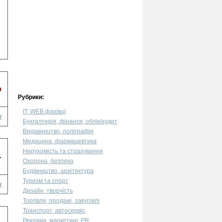
я
Рубрики:
IT, WEB фахівці
у
Бухгалтерія, фінанси, облік/аудит
Видавництво, поліграфія
Медицина, фармацевтика
Нерухомість та страхування
.
Охорона, безпека
Будівництво, архітектура
Туризм та спорт
у
Дизайн, творчість
Торгівля, продажі, закупівлі
Транспорт, автосервіс
Реклама, маркетинг, PR