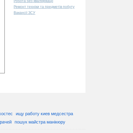
Робота без кваліфікації
Ремонт техніки та предметів побуту
Вакансії ЗСУ
хостес
ищу работу киев медсестра
врачей
пошук майстра манікюру