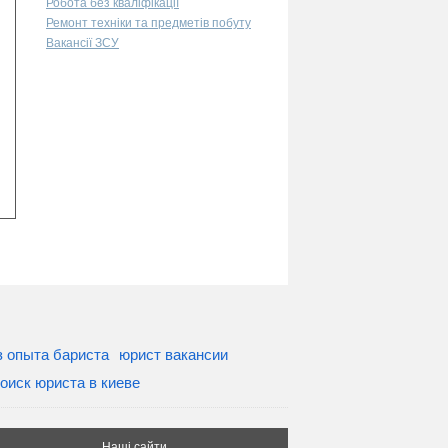
Робота без кваліфікації
Ремонт техніки та предметів побуту
Вакансії ЗСУ
з опыта бариста
юрист вакансии
оиск юриста в киеве
Наші сайти