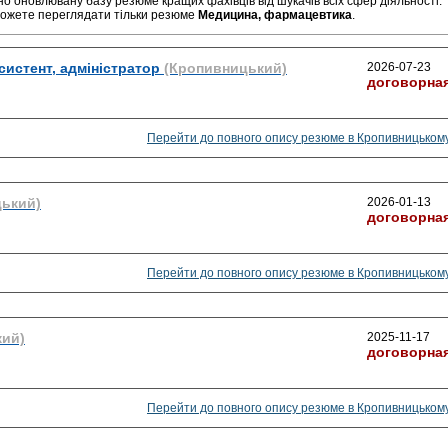
но оновлювану базу резюме кращих фахівців від шукачів всіх сфер діяльності.
можете переглядати тільки резюме
Медицина, фармацевтика
.
систент, адміністратор
(Кропивницький)
2026-07-23
договорна
Перейти до повного опису резюме в Кропивницьком
ький)
2026-01-13
договорна
Перейти до повного опису резюме в Кропивницьком
кий)
2025-11-17
договорна
Перейти до повного опису резюме в Кропивницьком