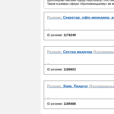
пропонуємо якісний підбір персоналу і постій
Також в рамках сфери «Кропивницькому» ви 
Резюме:
Секретар, офіс-менеджер, а
...
ID резюме:
1178249
Резюме:
Сестра медична
(Кропивниц
...
ID резюме:
1189603
Резюме:
Хімік, Педагог
(Кропивниць
...
ID резюме:
1189488