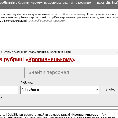
обітників в Кропивницькому, працевлаштування та розміщення вакансій. Знай
ить вам відомо, як складно знайти
персонал в Кропивницькому
. Кого шукати - фахівці
юме з низьким рівнем зарплати Або потрібен персонал в Кропивницькому, але з високи
в, а також розміщення
вакансії в Кропивницькому
!
На
у
/ Резюме Медицина, фармацевтика, Кропивницький
 рубриці «
Кропивницькому
»
Знайти персонал
Рубрика:
HP
алі JobSite ви зможете знайти резюме галузі «
Кропивницькому
». Ми