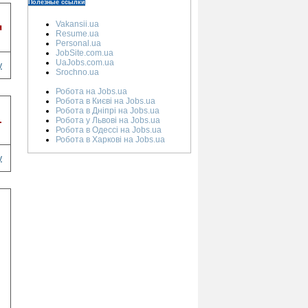
Полезные ссылки
Vakansii.ua
я
Resume.ua
Personal.ua
JobSite.com.ua
UaJobs.com.ua
у
Srochno.ua
Робота на Jobs.ua
Робота в Києві на Jobs.ua
Робота в Дніпрі на Jobs.ua
.
Робота у Львові на Jobs.ua
Робота в Одессі на Jobs.ua
Робота в Харкові на Jobs.ua
у