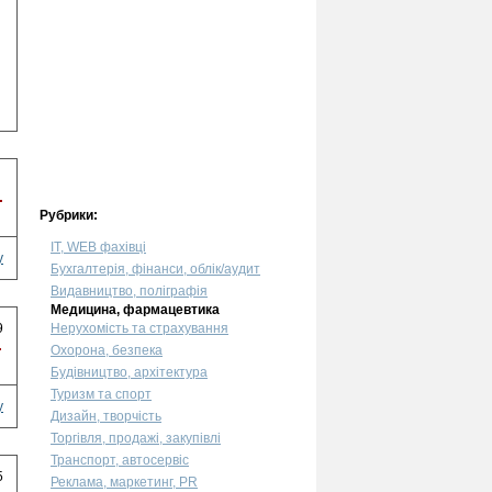
.
Рубрики:
IT, WEB фахівці
у
Бухгалтерія, фінанси, облік/аудит
Видавництво, поліграфія
Медицина, фармацевтика
9
Нерухомість та страхування
.
Охорона, безпека
Будівництво, архітектура
Туризм та спорт
у
Дизайн, творчість
Торгівля, продажі, закупівлі
Транспорт, автосервіс
5
Реклама, маркетинг, PR