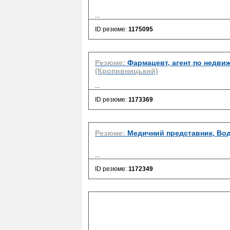
...
ID резюме:
1175095
Резюме:
Фармацевт, агент по недви
(Кропивницький)
...
ID резюме:
1173369
Резюме:
Медичний представник, Вод
...
ID резюме:
1172349