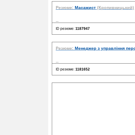
Резюме:
Масажист
(Кропивницький)
...
ID резюме:
1187947
Резюме:
Менеджер з управління пер
...
ID резюме:
1181652