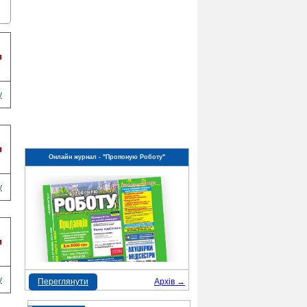
я
у
я
Онлайн журнал - "Пропоную Роботу"
у
я
у
Переглянути
Архів →