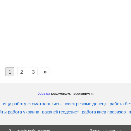
»
1
2
3
Jobs.ua
рекомендує переглянути:
ищу работу стоматолог киев
поиск резюме донецк
работа бе
йты работа украина
вакансії геодезист
работа киев провизор
п
Реестрація роботодавця
Реестрація шукача