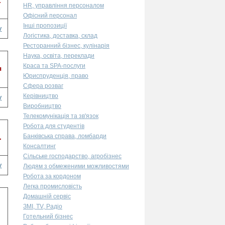
.
HR, управління персоналом
Офісний персонал
Інші пропозиції
у
Логістика, доставка, склад
Ресторанний бізнес, кулінарія
Наука, освіта, переклади
Краса та SPA-послуги
я
Юриспруденція, право
Сфера розваг
Керівництво
у
Виробництво
Телекомунікація та зв'язок
Робота для студентів
Банківська справа, ломбарди
.
Консалтинг
Сільське господарство, агробізнес
у
Людям з обмеженими можливостями
Робота за кордоном
Легка промисловість
Домашній сервіс
ЗМІ, TV, Радіо
Готельний бізнес