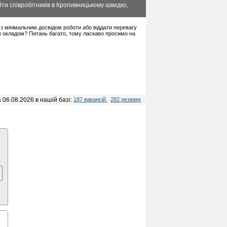
ти співробітників в Кропивницькому швидко,
в з мінімальним досвідом роботи або віддати перевагу
м окладом? Питань багато, тому ласкаво просимо на
 06.08.2026 в нашій базі:
187 вакансій
,
282 резюме