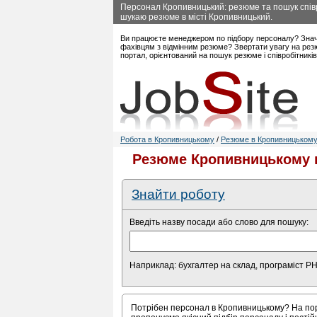
Персонал Кропивницький: резюме та пошук співр
шукаю резюме в місті Кропивницький.
Ви працюєте менеджером по підбору персоналу? Знач
фахівцям з відмінним резюме? Звертати увагу на рез
портал, орієнтований на пошук резюме і співробітникі
Робота в Кропивницькому
/
Резюме в Кропивницьком
Резюме Кропивницькому в
Знайти роботу
Введіть назву посади або слово для пошуку:
Наприклад: бухгалтер на склад, програміст P
Потрібен персонал в Кропивницькому? На порт