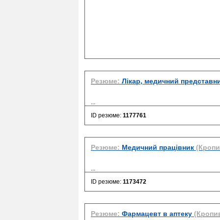
Резюме:
Лікар, медичний представн
...
ID резюме:
1177761
Резюме:
Медичний працівник
(Кроп
...
ID резюме:
1173472
Резюме:
Фармацевт в аптеку
(Кропи