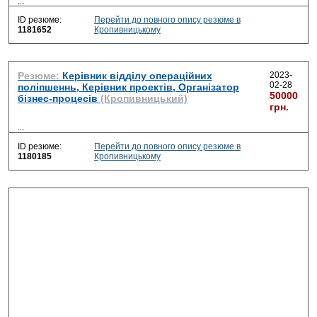
...
ID резюме:
Перейти до повного опису резюме в
1181652
Кропивницькому
Резюме:
Керівник відділу операційних
2023-
02-28
поліпшеннь, Керівник проектів, Організатор
50000
бізнес-процесів
(Кропивницький)
грн.
...
ID резюме:
Перейти до повного опису резюме в
1180185
Кропивницькому