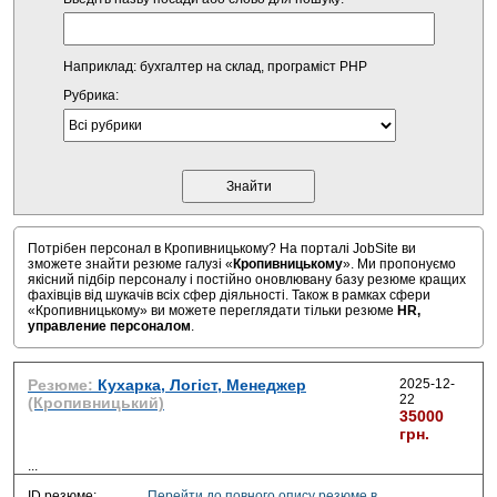
Наприклад: бухгалтер на склад, програміст PHP
Рубрика:
Потрібен персонал в Кропивницькому? На порталі JobSite ви
зможете знайти резюме галузі «
Кропивницькому
». Ми пропонуємо
якісний підбір персоналу і постійно оновлювану базу резюме кращих
фахівців від шукачів всіх сфер діяльності. Також в рамках сфери
«Кропивницькому» ви можете переглядати тільки резюме
HR,
управление персоналом
.
Резюме:
Кухарка, Логіст, Менеджер
2025-12-
22
(Кропивницький)
35000
грн.
...
ID резюме:
Перейти до повного опису резюме в