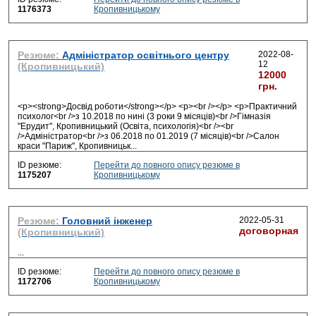
1176373
Кропивницькому
Резюме:
Адміністратор освітнього центру
2022-08-
12
(Кропивницький)
12000
грн.
<p><strong>Досвід роботи</strong></p> <p><br /></p> <p>Практичний
психолог<br />з 10.2018 по нині (3 роки 9 місяців)<br />Гімназія
"Ерудит", Кропивницький (Освіта, психологія)<br /><br
/>Адміністратор<br />з 06.2018 по 01.2019 (7 місяців)<br />Салон
краси "Париж", Кропивницьк
...
ID резюме:
Перейти до повного опису резюме в
1175207
Кропивницькому
Резюме:
Головний інженер
2022-05-31
договорная
(Кропивницький)
...
ID резюме:
Перейти до повного опису резюме в
1172706
Кропивницькому