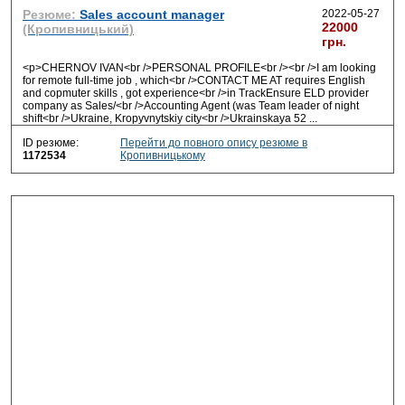
Резюме:
Sales account manager
2022-05-27
22000
(Кропивницький)
грн.
<p>CHERNOV IVAN<br />PERSONAL PROFILE<br /><br />I am looking
for remote full-time job , which<br />CONTACT ME AT requires English
and copmuter skills , got experience<br />in TrackEnsure ELD provider
company as Sales/<br />Accounting Agent (was Team leader of night
shift<br />Ukraine, Kropyvnytskiy city<br />Ukrainskaya 52
...
ID резюме:
Перейти до повного опису резюме в
1172534
Кропивницькому