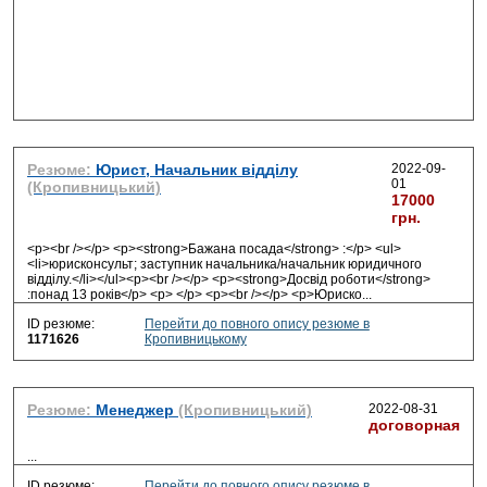
Резюме:
Юрист, Начальник відділу
2022-09-
01
(Кропивницький)
17000
грн.
<p><br /></p> <p><strong>Бажана посада</strong> :</p> <ul>
<li>юрисконсульт; заступник начальника/начальник юридичного
відділу.</li></ul><p><br /></p> <p><strong>Досвід роботи</strong>
:понад 13 років</p> <p> </p> <p><br /></p> <p>Юриско
...
ID резюме:
Перейти до повного опису резюме в
1171626
Кропивницькому
Резюме:
Менеджер
(Кропивницький)
2022-08-31
договорная
...
ID резюме:
Перейти до повного опису резюме в