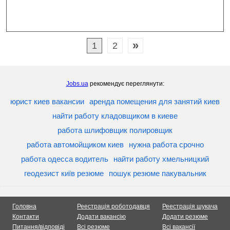
»
1
2
Jobs.ua
рекомендує переглянути:
юрист киев вакансии
аренда помещения для занятий киев
найти работу кладовщиком в киеве
работа шлифовщик полировщик
работа автомойщиком киев
нужна работа срочно
работа одесса водитель
найти работу хмельницкий
геодезист київ резюме
пошук резюме пакувальник
Головна
Реестрація роботодавця
Реестрація шукача
Контакти
Додати вакансію
Додати резюме
Питання/відповіді
Всі резюме
Всі вакансії