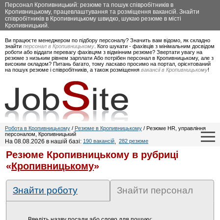
Персонал Кропивницький: резюме та пошук співробітників в
Кропивницькому, працевлаштування та розміщення вакансій. Знайти
співробітників в Кропивницькому швидко, шукаю резюме в місті
Кропивницький.
Ви працюєте менеджером по підбору персоналу? Значить вам відомо, як складно
знайти
персонал в Кропивницькому
. Кого шукати - фахівців з мінімальним досвідом
роботи або віддати перевагу фахівцям з відмінним резюме? Звертати увагу на
резюме з низьким рівнем зарплати Або потрібен персонал в Кропивницькому, але з
високим окладом? Питань багато, тому ласкаво просимо на портал, орієнтований
на пошук резюме і співробітників, а також розміщення
вакансії в Кропивницькому
!
Робота в Кропивницькому
/
Резюме в Кропивницькому
/ Резюме HR, управління
персоналом, Кропивницький
На 08.08.2026 в нашій базі:
190 вакансій
,
282 резюме
Резюме Кропивницькому в рубриці
«
Кропивницькому
»
Знайти роботу
Знайти персонал
Введіть назву посади або слово для пошуку: