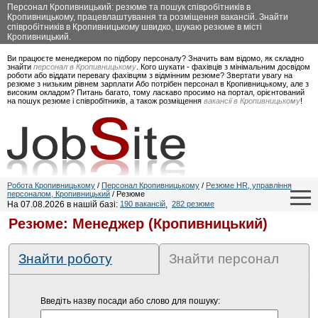
Персонал Кропивницький: резюме та пошук співробітників в
Кропивницькому, працевлаштування та розміщення вакансій. Знайти
співробітників в Кропивницькому швидко, шукаю резюме в місті
Кропивницький.
Ви працюєте менеджером по підбору персоналу? Значить вам відомо, як складно
знайти
персонал в Кропивницькому
. Кого шукати - фахівців з мінімальним досвідом
роботи або віддати перевагу фахівцям з відмінним резюме? Звертати увагу на
резюме з низьким рівнем зарплати Або потрібен персонал в Кропивницькому, але з
високим окладом? Питань багато, тому ласкаво просимо на портал, орієнтований
на пошук резюме і співробітників, а також розміщення
вакансії в Кропивницькому
!
Робота Кропивницькому
/
Персонал Кропивницькому
/
Резюме HR, управління
персоналом, Кропивницький
/ Резюме
На 07.08.2026 в нашій базі:
190 вакансій
,
282 резюме
Резюме: Менеджер (Кропивницький)
Знайти роботу
Знайти персонал
Введіть назву посади або слово для пошуку: