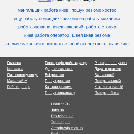
мангальщик работа киев
пошук резюме хостес
ищу работу помощник
резюме на работу механика
робота украина поиск вакансий
работа столяр
киев работа оператор
швея киев резюме
свежие вакансии в николаеве
знайти електрослюсаря київ
Головна
Реестрація роботодавця
Реестрація шукача
Контакти
Додати вакансію
Додати резюме
Питання/відповіді
Всі резюме
Всі вакансії
Мапа сайту
Пошук резюме
Пошук вакансій
Роботодавцю
Каталог резюме
Каталог вакансій
Пошук персоналу
Пошук роботи
Наші сайти
Jobs.ua
Pro-robotu.ua
Training.ua
Arendazala.com.ua