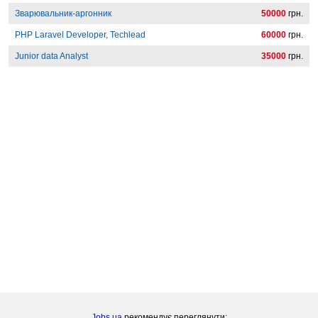
Зварювальник-аргонник
50000
грн.
PHP Laravel Developer, Techlead
60000
грн.
Junior data Analyst
35000
грн.
Jobs.ua
рекомендує переглянути: