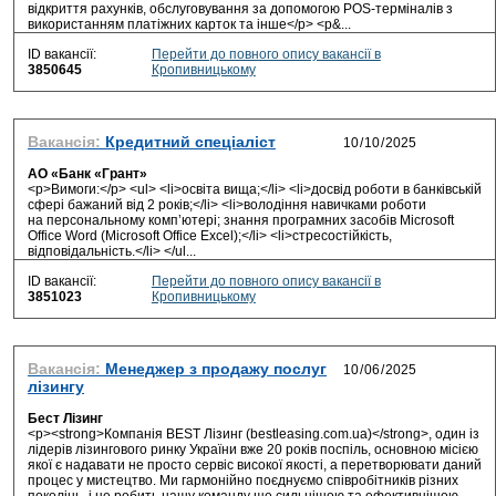
відкриття рахунків, обслуговування за допомогою POS-терміналів з
використанням платіжних карток та інше</p> <p&...
ID вакансії:
Перейти до повного опису вакансії в
3850645
Кропивницькому
Вакансія:
Кредитний спеціаліст
АО «Банк «Грант»
<p>Вимоги:</p> <ul> <li>освіта вища;</li> <li>досвід роботи в банківській
сфері бажаний від 2 років;</li> <li>володіння навичками роботи
на персональному комп’ютері; знання програмних засобів Microsoft
Office Word (Microsoft Office Exсel);</li> <li>стресостійкість,
відповідальність.</li> </ul...
ID вакансії:
Перейти до повного опису вакансії в
3851023
Кропивницькому
Вакансія:
Менеджер з продажу послуг
лізингу
Бест Лізинг
<p><strong>Компанія BEST Лізинг (bestleasing.com.ua)</strong>, один із
лідерів лізингового ринку України вже 20 років поспіль, основною місією
якої є надавати не просто сервіс високої якості, а перетворювати даний
процес у мистецтво. Ми гармонійно поєднуємо співробітників різних