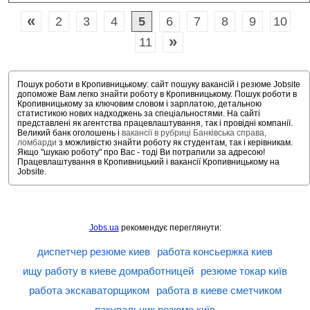
«
2
3
4
5
6
7
8
9
10
»
11
Пошук роботи в Кропивницькому: сайт пошуку вакансій і резюме Jobsite
допоможе Вам легко знайти роботу в Кропивницькому. Пошук роботи в
Кропивницькому за ключовим словом і зарплатою, детальною
статистикою нових надходжень за спеціальностями. На сайті
представлені як агентства працевлаштування, так і провідні компанії.
Великий банк оголошень і
вакансії в рубриці Банківська справа,
ломбарди
з можливістю знайти роботу як студентам, так і керівникам.
Якщо "шукаю роботу" про Вас - тоді Ви потрапили за адресою!
Працевлаштування в Кропивницький і вакансії Кропивницькому на
Jobsite.
Jobs.ua
рекомендує переглянути:
диспетчер резюме киев
работа консьержка киев
ищу работу в киеве домработницей
резюме токар київ
работа экскаваторщиком
работа в киеве сметчиком
пакувальник резюме київ