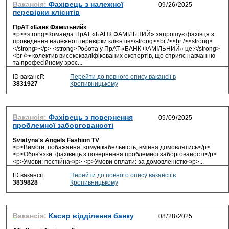
Вакансія:
Фахівець з належної
перевірки клієнтів
ПрАТ «Банк Фамільний»
<p><strong>Команда ПрАТ «БАНК ФАМІЛЬНИЙ» запрошує фахівця з
проведення належної перевірки клієнтів</strong><br /><br /><strong>
</strong></p> <strong>Робота у ПрАТ «БАНК ФАМІЛЬНИЙ» це:</strong>
<br />• колектив висококваліфікованих експертів, що сприяє навчанню
та професійному зрос...
ID вакансії:
Перейти до повного опису вакансії в
3831927
Кропивницькому
Вакансія:
Фахівець з повернення
проблемної заборгованості
Sviatyna's Angels Fashion TV
<p>Вимоги, побажання: комунікабельність, вміння домовлятись</p>
<p>Обов'язки: фахівець з повернення проблемної заборгованості</p>
<p>Умови: постійна</p> <p>Умови оплати: за домовленістю</p>...
ID вакансії:
Перейти до повного опису вакансії в
3839828
Кропивницькому
Вакансія:
Касир відділення банку