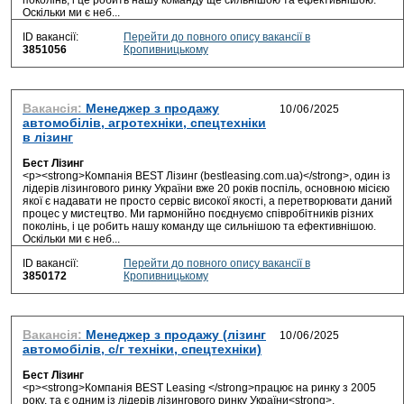
поколінь, і це робить нашу команду ще сильнішою та ефективнішою.
Оскільки ми є неб...
ID вакансії:
Перейти до повного опису вакансії в
3851056
Кропивницькому
Вакансія:
Менеджер з продажу
автомобілів, агротехніки, спецтехніки
в лізинг
Бест Лізинг
<p><strong>Компанія BEST Лізинг (bestleasing.com.ua)</strong>, один із
лідерів лізингового ринку України вже 20 років поспіль, основною місією
якої є надавати не просто сервіс високої якості, а перетворювати даний
процес у мистецтво. Ми гармонійно поєднуємо співробітників різних
поколінь, і це робить нашу команду ще сильнішою та ефективнішою.
Оскільки ми є неб...
ID вакансії:
Перейти до повного опису вакансії в
3850172
Кропивницькому
Вакансія:
Менеджер з продажу (лізинг
автомобілів, с/г техніки, спецтехніки)
Бест Лізинг
<p><strong>Компанія BEST Leasing </strong>працює на ринку з 2005
року, та є одним із лідерів лізингового ринку України<strong>,