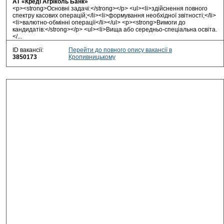
АТ «Креді Агріколь Банк»
<p><strong>Основні задачі:</strong></p> <ul><li>здійснення повного
спектру касових операцій;</li><li>формування необхідної звітності;</li>
<li>валютно-обмінні операції</li></ul> <p><strong>Вимоги до
кандидатів:</strong></p> <ul><li>Вища або середньо-спеціальна освіта.
</...
ID вакансії:
Перейти до повного опису вакансії в
3850173
Кропивницькому