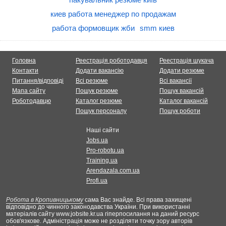
киев работа менеджер по продажам
работа формовщик жби
smm киев
Головна
Реестрація роботодавця
Реестрація шукача
Контакти
Додати вакансію
Додати резюме
Питання/відповіді
Всі резюме
Всі вакансії
Мапа сайту
Пошук резюме
Пошук вакансій
Роботодавцю
Каталог резюме
Каталог вакансій
Пошук персоналу
Пошук роботи
Наші сайти
Jobs.ua
Pro-robotu.ua
Training.ua
Arendazala.com.ua
Profi.ua
Робота в Кропивницькому
сама Вас знайде. Всі права захищені
відповідно до чинного законодавства України. При використанні
матеріалів сайту www.jobsite.kr.ua гіперпосилання на даний ресурс
обов'язкове. Адміністрація може не розділяти точку зору авторів