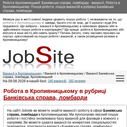
Робота Кропивницький: Банківська справа, ломбарди - вакансії, Робота в
Кропивницькому. Пошук роботи, пошук вакансій в рубриці Банківська
справа, ломбарди.
Мінімум раз в житті кожної людини цікавить пошук роботи. І, незважаючи на те, що
робота в Кропивницькому
є завжди, багато хто не знає, де її шукати і куди йти
працювати. Що вибрати - вакансії в Кропивницькому в невеликих фірмах або ж
здійснювати пошук роботи в корпораціях? Що краще: робота в Кропивницькому або
виїхати в інше місто або навіть країну? Питань багато, тому ласкаво просимо на
портал, орієнтований на пошук роботи і вакансій, а також розміщення резюме в
Кропивницькому!
Вакансії в Кропивницькому
/ Вакансії в Кропивницькому / Вакансії Банківська
справа, ломбарди, Кропивницький
На 09.08.2026 в нашій базі:
190 вакансій
,
282 резюме
Робота в Кропивницькому в рубриці
Банківська справа, ломбарди
На сайті Jobsite ви можете знайти вакансії і роботу в сфері
Банківська
справа, ломбарди
в Кропивницькому. Ми пропонуємо якісний пошук
роботи і постійно оновлювану базу вакансій для фахівців з кожного з
напрямів. Ви можете шукати вакансії по конкретних спеціальностях
(наприклад, проглядати вакансії «Банківська справа, ломбарди»).