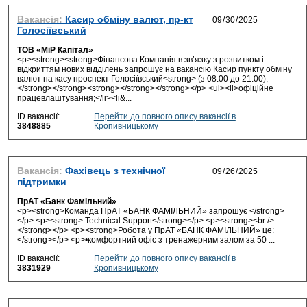
Вакансія:
Касир обміну валют, пр-кт
Голосіївський
ТОВ «МіР Капітал»
<p><strong><strong>Фінансова Компанія в зв’язку з розвитком і
відкриттям нових відділень запрошує на вакансію Касир пункту обміну
валют на касу проспект Голосіївський<strong> (з 08:00 до 21:00),
</strong></strong><strong></strong></strong></p> <ul><li>офіційне
працевлаштування;</li><li&...
ID вакансії:
Перейти до повного опису вакансії в
3848885
Кропивницькому
Вакансія:
Фахівець з технічної
підтримки
ПрАТ «Банк Фамільний»
<p><strong>Команда ПрАТ «БАНК ФАМІЛЬНИЙ» запрошує </strong>
</p> <p><strong> Technical Support</strong></p> <p><strong><br />
</strong></p> <p><strong>Робота у ПрАТ «БАНК ФАМІЛЬНИЙ» це:
</strong></p> <p>•комфортний офіс з тренажерним залом за 50 ...
ID вакансії:
Перейти до повного опису вакансії в
3831929
Кропивницькому