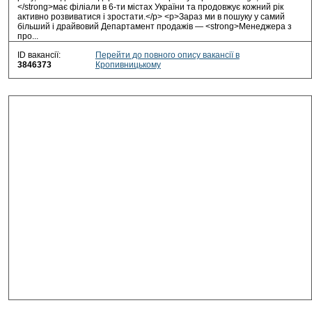
</strong>має філіали в 6-ти містах України та продовжує кожний рік
активно розвиватися і зростати.</p> <p>Зараз ми в пошуку у самий
більший і драйвовий Департамент продажів — <strong>Менеджера з
про...
ID вакансії:
Перейти до повного опису вакансії в
3846373
Кропивницькому