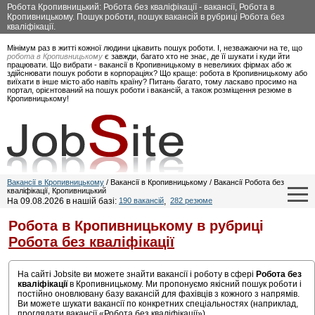
Робота Кропивницький: Робота без кваліфікації - вакансії, Робота в
Кропивницькому. Пошук роботи, пошук вакансій в рубриці Робота без
кваліфікації.
Мінімум раз в житті кожної людини цікавить пошук роботи. І, незважаючи на те, що
робота в Кропивницькому
є завжди, багато хто не знає, де її шукати і куди йти
працювати. Що вибрати - вакансії в Кропивницькому в невеликих фірмах або ж
здійснювати пошук роботи в корпораціях? Що краще: робота в Кропивницькому або
виїхати в інше місто або навіть країну? Питань багато, тому ласкаво просимо на
портал, орієнтований на пошук роботи і вакансій, а також розміщення резюме в
Кропивницькому!
Вакансії в Кропивницькому
/ Вакансії в Кропивницькому / Вакансії Робота без
кваліфікації, Кропивницький
На 09.08.2026 в нашій базі:
190 вакансій
,
282 резюме
Робота в Кропивницькому в рубриці
Робота без кваліфікації
На сайті Jobsite ви можете знайти вакансії і роботу в сфері
Робота без
кваліфікації
в Кропивницькому. Ми пропонуємо якісний пошук роботи і
постійно оновлювану базу вакансій для фахівців з кожного з напрямів.
Ви можете шукати вакансії по конкретних спеціальностях (наприклад,
проглядати вакансії «Робота без кваліфікації»).