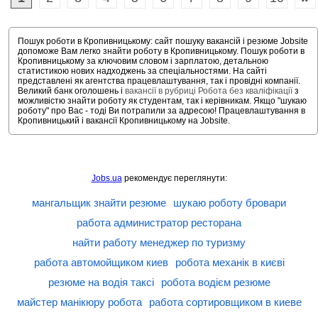
Пошук роботи в Кропивницькому: сайт пошуку вакансій і резюме Jobsite
допоможе Вам легко знайти роботу в Кропивницькому. Пошук роботи в
Кропивницькому за ключовим словом і зарплатою, детальною
статистикою нових надходжень за спеціальностями. На сайті
представлені як агентства працевлаштування, так і провідні компанії.
Великий банк оголошень і
вакансії в рубриці Робота без кваліфікації
з
можливістю знайти роботу як студентам, так і керівникам. Якщо "шукаю
роботу" про Вас - тоді Ви потрапили за адресою! Працевлаштування в
Кропивницький і вакансії Кропивницькому на Jobsite.
Jobs.ua
рекомендує переглянути:
мангальщик знайти резюме
шукаю роботу бровари
работа администратор ресторана
найти работу менеджер по туризму
работа автомойщиком киев
робота механік в києві
резюме на водія таксі
робота водієм резюме
майстер манікюру робота
работа сортировщиком в киеве