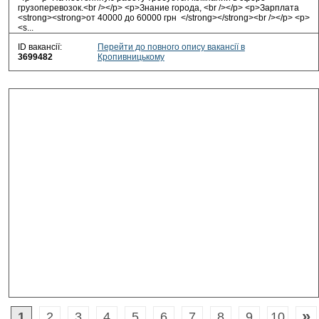
грузоперевозок.<br /></p> <p>Знание города, <br /></p> <p>Зарплата
<strong><strong>от 40000 до 60000 грн </strong></strong><br /></p> <p>
<s...
ID вакансії:
Перейти до повного опису вакансії в
3699482
Кропивницькому
»
1
2
3
4
5
6
7
8
9
10