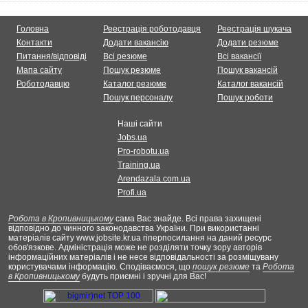
Головна
Реестрація роботодавця
Реестрація шукача
Контакти
Додати вакансію
Додати резюме
Питання/відповіді
Всі резюме
Всі вакансії
Мапа сайту
Пошук резюме
Пошук вакансій
Роботодавцю
Каталог резюме
Каталог вакансій
Пошук персоналу
Пошук роботи
Наші сайти
Jobs.ua
Pro-robotu.ua
Training.ua
Arendazala.com.ua
Profi.ua
Робота в Кропивницькому
сама Вас знайде. Всі права захищені
відповідно до чинного законодавства України. При використанні
матеріалів сайту www.jobsite.kr.ua гіперпосилання на даний ресурс
обов'язкове. Адміністрація може не розділяти точку зору авторів
інформаційних матеріалів і не несе відповідальності за розміщувану
користувачами інформацію. Сподіваємося, що
пошук резюме
та
Робота
в Кропивницькому
будуть приємні і зручні для Вас!