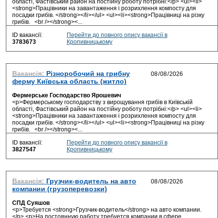
області, Фастівський район на постійну роботу потрібні:</p> <ul><li>
<strong>Працівники на завантаження і розрихлення компосту для
посадки грибів. </strong></li></ul> <ul><li><strong>Працівниці на різку
грибів. <br /></strong><...
ID вакансії:
Перейти до повного опису вакансії в
3783673
Кропивницькому
Вакансія:
Різноробочий на грибну
ферму Київська область (житло)
Фермерське Господарство Ярошевич
<p>Фермерському господарству з вирощування грибів в Київській
області, Фастівський район на постійну роботу потрібні:</p> <ul><li>
<strong>Працівники на завантаження і розрихлення компосту для
посадки грибів. </strong></li></ul> <ul><li><strong>Працівниці на різку
грибів. <br /></strong><...
ID вакансії:
Перейти до повного опису вакансії в
3827547
Кропивницькому
Вакансія:
Грузчик-водитель на авто
компании (грузоперевозки)
СПД Суяшов
<p>Требуется <strong>Грузчик-водитель</strong> на авто компании.
</p> <p>На постоянную работу требуется компании в сфере