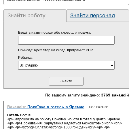
Знайти роботу
Знайти персонал
Введіть назву посади або слово для пошуку:
Приклад: бухгалтер на склад, програміст PHP
Рубрика:
По вашому запиту знайдено:
3769 вакансій
Вакансія:
Покоївка в готель в Яремче
Готель Софія
<p>Запрошуємо на роботу Покоївку. Робота в готелі у центрі Яремче.
</p> <p>Проживання і харчування надається безкоштовно!<br /><br />
</p> <p><strong>Оплата:</strong> 1000 грн./день<br /></p> <p>