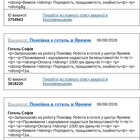
<strong>Вимоги:</strong> Порядність, працьовитість, охайність</p> <p>
<strong&g...
ID вакансії:
Перейти до повного опису вакансії в
3754943
Кропивницькому
Вакансія:
Покоївка у готель в Яремче
Готель Софія
<p>Запрошуємо на роботу Покоївку. Робота в готелі у центрі Яремче.
</p> <p>Проживання і харчування надається безкоштовно!<br /><br />
</p> <p><strong>Оплата:</strong> 1000 грн./день<br /></p> <p>
<strong>Вимоги:</strong> Порядність, працьовитість, охайність</p> <p>
<strong>Гра...
ID вакансії:
Перейти до повного опису вакансії в
3818220
Кропивницькому
Вакансія:
Покоївка в готель в Яремче
Готель Софія
<p>Запрошуємо на роботу Покоївку. Робота в готелі у центрі Яремче.
</p> <p>Проживання і харчування надається безкоштовно!<br /><br />
</p> <p><strong>Оплата:</strong> 1000 грн./день<br /></p> <p>
<strong>Вимоги:</strong> Порядність, працьовитість, охайність</p> <p>
<strong>Гра...