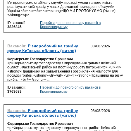
Ми пропонуємо стабільну службу, прозорі умови та можливість
реалізувати свій досвід у лавах Державної прикордонної служби
України.</p> <p></p> <p><strong>ЩО МИ ПРОПОНУЄМО (Умови):
</strong></p>...
ID вакансії:
Перейти до повного опису вакансії в
3826845
Кропивницькому
Вакансія:
Різноробочий на грибну
ферму Київська область (житло)
Фермерське Господарство Ярошевич
<p>Фермерському господарству з вирощування грибів в Київській
області, Фастівський район на постійну роботу потрібні:</p> <ul><li>
<strong>Працівники на завантаження і розрихлення компосту для
посадки грибів. </strong></li></ul> <ul><li><strong>Працівниці на різку
грибів. <br /></strong><...
ID вакансії:
Перейти до повного опису вакансії в
3763683
Кропивницькому
Вакансія:
Різноробочий на грибну
ферму Київська область (житло)
Фермерське Господарство Ярошевич
<p>Фермерському господарству з вирощування грибів в Київській