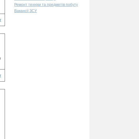
Ремонт техніки та предметів побуту
Вакансії ЗСУ
у
и
у