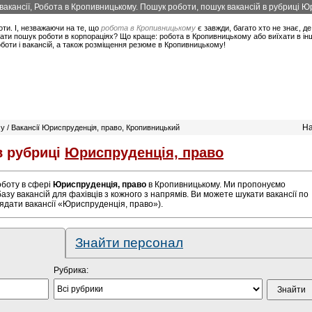
акансії, Робота в Кропивницькому. Пошук роботи, пошук вакансій в рубриці Ю
оти. І, незважаючи на те, що
робота в Кропивницькому
є завжди, багато хто не знає, де
ти пошук роботи в корпораціях? Що краще: робота в Кропивницькому або виїхати в інше
боти і вакансій, а також розміщення резюме в Кропивницькому!
На
у / Вакансії Юриспруденція, право, Кропивницький
в рубриці
Юриспруденція, право
роботу в сфері
Юриспруденція, право
в Кропивницькому. Ми пропонуємо
азу вакансій для фахівців з кожного з напрямів. Ви можете шукати вакансії по
ядати вакансії «Юриспруденція, право»).
Знайти персонал
Рубрика: