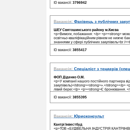
ID вакансії:
3796942
Вакансія:
Фахівець з публічних заку
ШЕУ Святошинського району м.Києва
<p>Вимоги, побажання: </p> <p><strong> мож
освітньо-кваліфікаційним рівнем не нижче ба
знаннями у сфері публічних закупівель<br /><br
ID вакансії:
3855417
Вакансія:
Спеціаліст з тендерів (спец
ФОП Діденко О.М.
<p>У компанії нашого постійного партнера від
закупівель)</strong><strong>».</strong></p> <
лівий берег.</p> <p><strong>Є бронювання. </.
ID вакансії:
3855395
Вакансія:
Юрисконсульт
Кантрі Інвестбуд
<p>ТОВ «БУДІВЕЛЬНА ІНДУСТРІЯ КАНТРІІНВЕСТ