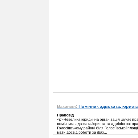
Вакансія:
Помічник адвоката, юриста
Правовід
<p>Невелика юридична організація шукає пра
помічника адвоката/юриста та адміністратора
Голосіївському районі біля Голосіївської пло
мати досвід роботи за фах...