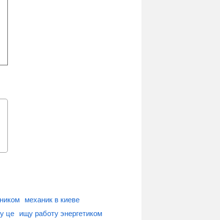
аником
механик в киеве
у це
ищу работу энергетиком