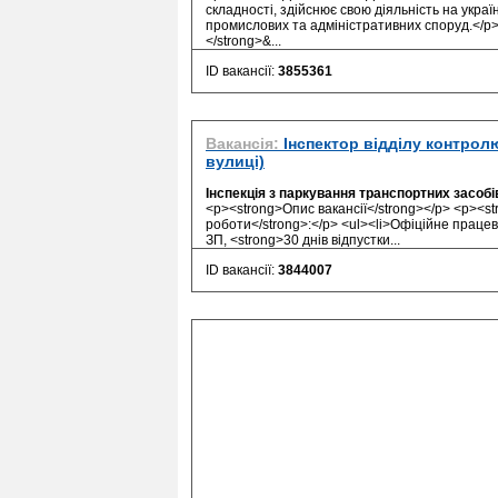
складності, здійснює свою діяльність на украї
промислових та адміністративних споруд.<
</strong>&...
ID вакансії:
3855361
Вакансія:
Інспектор відділу контрол
вулиці)
Інспекція з паркування транспортних засобі
<p><strong>Опис вакансії</strong></p> <p><s
роботи</strong>:</p> <ul><li>Офіційне працев
ЗП, <strong>30 днів відпустки...
ID вакансії:
3844007