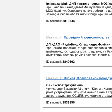
Ірпінська філія ДНП «Інститут серця МОЗ Ук
<p>Шановний кандидате! Ми шукаємо кандидата
МОЗ України». Основною метою роботи на дані
<strong>Основні обов’язки:</strong></p> <ul>&.
ID вакансії:
3818534
Вакансія:
Провідний юрисконсульт
ДП «ДАО «РадіоБенд Олекснадра Фокіна»
<p>Вимоги, побажання: </p> <ul><li>повна вища
цивільному, господарському, трудовому та бан
обмежених часових рамках.</li><li>Обов'язки: <
ID вакансії:
3840662
Вакансія:
Юрист, Комплаєнс- менед
СК «Експо Страхування»
<p><strong>Вакансія</strong> – Юрист ; Ком
років у страхуванні</p> <p>Бажано знання ст
автострахування, ОСЦПВ, туристичне страхува
ID вакансії:
3831850