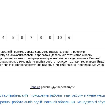
»
4
5
6
7
8
9
10
вакансій і резюме Jobsite допоможе Вам легко знайти роботу в
ому за ключовим словом і зарплатою, детальною статистикою нових
ставлені як агентства працевлаштування, так і провідні компанії. Великий
енція, право
з можливістю знайти роботу як студентам, так і керівникам. Якщо
за адресою! Працевлаштування в Кропивницький і вакансії Кропивницькому на
Jobs.ua
рекомендує переглянути:
ії копірайтер київ
поисковики работы
ищу работу в киеве мех
срочно
робота львів водій
вакансії обвальник
менеджер зі збут