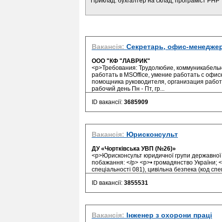
Приклад: бухгалтер на склад, програміст PHP
Вакансія:
Секретарь, офис-менедже
ООО "КФ "ЛАВРИК"
<p>Требования: Трудолюбие, коммуникабельн
работать в MSOffice, умение работать с офи
помощника руководителя, организация рабо
рабочий день Пн - Пт, гр...
ID вакансії:
3685909
Вакансія:
Юрисконсульт
ДУ «Чортківська УВП (№26)»
<p>Юрисконсульт юридичної групи державної 
побажання: </p> <p>• громадянство України; </
спеціальності 081), цивільна безпека (код спец
ID вакансії:
3855531
Вакансія:
Інженер з охорони праці