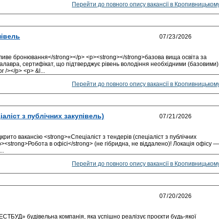
Перейти до повного опису вакансії в Кропивницьком
півель
ливе бронювання</strong></p> <p><strong></strong>базова вища освіта за
калавра, сертифікат, що підтверджує рівень володіння необхідними (базовими)
 /></p> <p> &l...
Перейти до повного опису вакансії в Кропивницьком
іаліст з публічних закупівель)
крито вакансію <strong>«Спеціаліст з тендерів (спеціаліст з публічних
p><strong>Робота в офісі</strong> (не гібридна, не віддалено)! Локація офісу —
..
Перейти до повного опису вакансії в Кропивницьком
БУД» будівельна компанія, яка успішно реалізує проєкти будь-якої