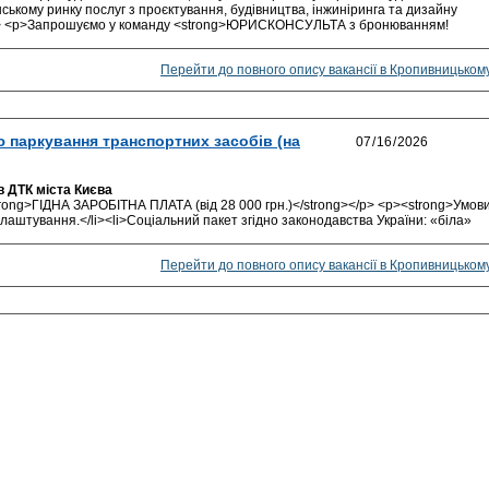
нському ринку послуг з проєктування, будівництва, інжиніринга та дизайну
/p> <p>Запрошуємо у команду <strong>ЮРИСКОНСУЛЬТА з бронюванням!
Перейти до повного опису вакансії в Кропивницьком
ю паркування транспортних засобів (на
в ДТК міста Києва
trong>ГІДНА ЗАРОБІТНА ПЛАТА (від 28 000 грн.)</strong></p> <p><strong>Умов
лаштування.</li><li>Соціальний пакет згідно законодавства України: «біла»
Перейти до повного опису вакансії в Кропивницьком