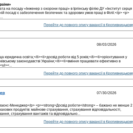
раїни»
 на посаду «Інженер з охорони праці» в Ірпінську філію ДУ «Інститут серця
й посаді є забезпечення безпечних та здорових умов праці в Філії.</p> <p>
..
Перейти до повного опису вакансії в Кропивницьком
 юридична освіта;</li><li>досвід роботи від 5 років;</li><li>орієнтування у
ківському законодавстві України;</li><li>вміння працювати ефективно в
ul><...
Перейти до повного опису вакансії в Кропивницьком
жер
плаєнс-Менеджер</p> <p><strong>Досвід роботи</strong> – бажано не менше 2
рахових продуктів: майнове страхування, страхування відповідальності,
ння, страхування вантажів та відповідально...
Перейти до повного опису вакансії в Кропивницьком