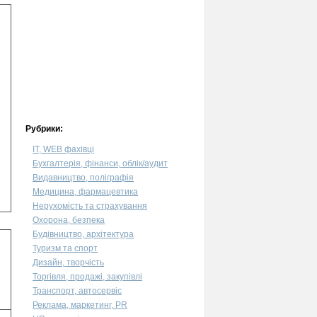
Рубрики:
IT, WEB фахівці
Бухгалтерія, фінанси, облік/аудит
Видавництво, поліграфія
Медицина, фармацевтика
Нерухомість та страхування
Охорона, безпека
Будівництво, архітектура
Туризм та спорт
Дизайн, творчість
Торгівля, продажі, закупівлі
Транспорт, автосервіс
Реклама, маркетинг, PR