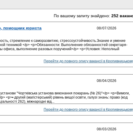
По вашому запиту знайдено:
252 вакан
р, помощник юриста
ость, стремление к саморазвитию, стрессоустойчивость.Знание и умение
сной техникой </p> <p>Обязанности: Выполнение обязанностей секретаря-
ты офиса, выполнение разовых поручений</p> <p>Условия: Неполный
Перейти до повного опису вакансії в Кропивницьком
установи "Чортківська установа виконання покарань (№ 26)"</p> <p>Вимоги,
p> <p>• другий (магістерський) рівень вищої освіти, галузі знань: право (код
іальності 262), міжнародні від...
Перейти до повного опису вакансії в Кропивницьком