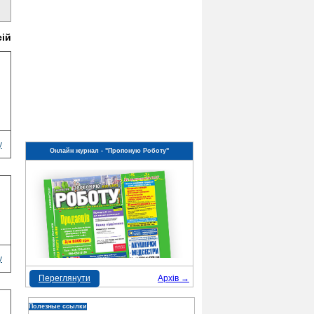
сій
у
Онлайн журнал - "Пропоную Роботу"
у
Переглянути
Архів →
Полезные ссылки