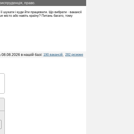
риспруденція, право.
 її шукати і куди йти працювати. Що вибрати - вакансії
 місто або навіть країну? Питань багато, тому
 08.08.2026 в нашій базі:
190 вакансій
,
282 резюме