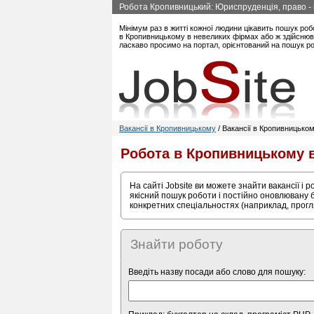
Робота Кропивницький: Юриспруденція, право - в
Мінімум раз в житті кожної людини цікавить пошук роб
в Кропивницькому в невеликих фірмах або ж здійснюва
ласкаво просимо на портал, орієнтований на пошук ро
Вакансії в Кропивницькому
/ Вакансії в Кропивницьком
Робота в Кропивницькому 
На сайті Jobsite ви можете знайти вакансії і 
якісний пошук роботи і постійно оновлювану б
конкретних спеціальностях (наприклад, прогл
Знайти роботу
Введіть назву посади або слово для пошуку: