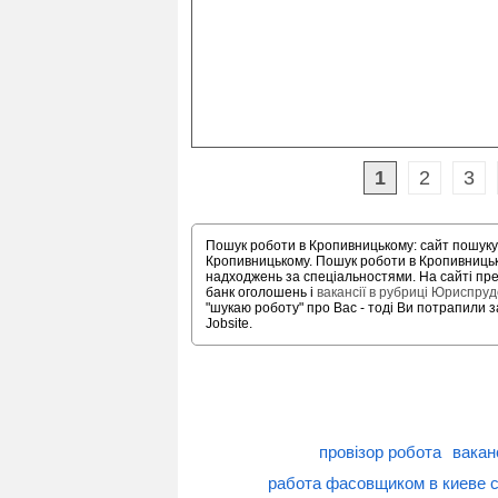
1
2
3
Пошук роботи в Кропивницькому: сайт пошуку 
Кропивницькому. Пошук роботи в Кропивницьк
надходжень за спеціальностями. На сайті пред
банк оголошень і
вакансії в рубриці Юриспруд
"шукаю роботу" про Вас - тоді Ви потрапили 
Jobsite.
провізор робота
ваканс
работа фасовщиком в киеве 