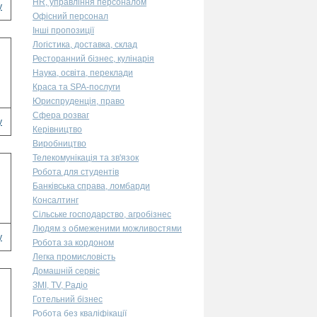
HR, управління персоналом
у
Офісний персонал
Інші пропозиції
Логістика, доставка, склад
Ресторанний бізнес, кулінарія
Наука, освіта, переклади
Краса та SPA-послуги
Юриспруденція, право
Сфера розваг
у
Керівництво
Виробництво
Телекомунікація та зв'язок
Робота для студентів
Банківська справа, ломбарди
Консалтинг
Сільське господарство, агробізнес
Людям з обмеженими можливостями
у
Робота за кордоном
Легка промисловість
Домашній сервіс
ЗМІ, TV, Радіо
Готельний бізнес
Робота без кваліфікації