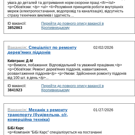
увага до деталей та дотримання норм охорони праці.</li></ul>
<p>Обов'язки: </p> <ul> <li>Розуміння принципів роботи внутрішніх
мереж (електропостачання, водопровід та каналізація), відсутність
страху технічних викликів і здатність ...
ID вакансії:
Перейти до повного опису вакансії в
3852863
Кропивницькому
Вакансія:
Спеціаліст по ремонту
дерев'яних піддонів
Київтранс Д-М
<p>Вимоги, побажання: Відповідальний та уважний працівник.</p>
<p>Обов'язки: Ремонт дерев'яних піддонів, навантаження,
розвантаження піддонів</p> <p>Умови: Здійснення ромонту піддонів
від 100 шт. в день.</p>...
ID вакансії:
Перейти до повного опису вакансії в
3841923
Кропивницькому
Вакансія:
Механік з ремонту
транспорту (будівельна, с/г,
комерційна техніка)
БіБі Карс
<p>Компанія “БіБі Карс” спеціалізується на постачанні