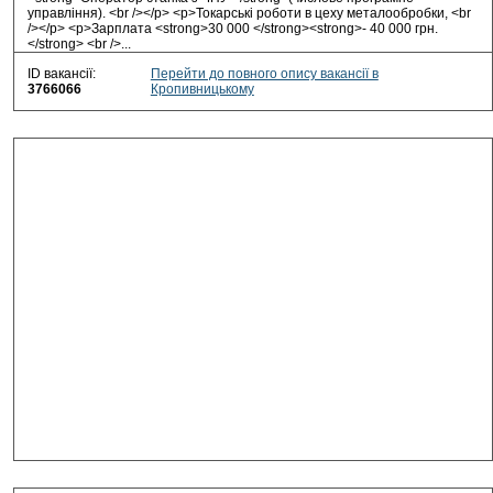
управління). <br /></p> <p>Токарські роботи в цеху металообробки, <br
/></p> <p>Зарплата <strong>30 000 </strong><strong>- 40 000 грн.
</strong> <br />...
ID вакансії:
Перейти до повного опису вакансії в
3766066
Кропивницькому