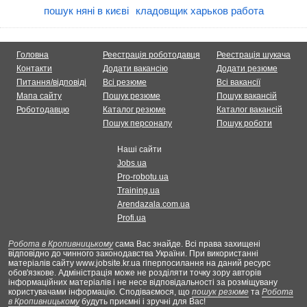
пошук няні в києві
кладовщик харьков работа
Головна
Реестрація роботодавця
Реестрація шукача
Контакти
Додати вакансію
Додати резюме
Питання/відповіді
Всі резюме
Всі вакансії
Мапа сайту
Пошук резюме
Пошук вакансій
Роботодавцю
Каталог резюме
Каталог вакансій
Пошук персоналу
Пошук роботи
Наші сайти
Jobs.ua
Pro-robotu.ua
Training.ua
Arendazala.com.ua
Profi.ua
Робота в Кропивницькому
сама Вас знайде. Всі права захищені
відповідно до чинного законодавства України. При використанні
матеріалів сайту www.jobsite.kr.ua гіперпосилання на даний ресурс
обов'язкове. Адміністрація може не розділяти точку зору авторів
інформаційних матеріалів і не несе відповідальності за розміщувану
користувачами інформацію. Сподіваємося, що
пошук резюме
та
Робота
в Кропивницькому
будуть приємні і зручні для Вас!