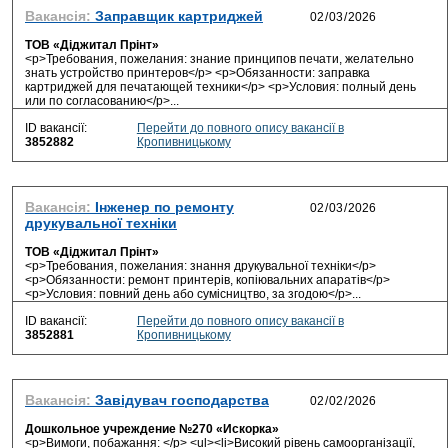
Вакансія:
Заправщик картриджей
ТОВ «Діджитал Прінт»
<p>Требования, пожелания: знание принципов печати, желательно
знать устройство принтеров</p> <p>Обязанности: заправка
картриджей для печатающей техники</p> <p>Условия: полный день
или по согласованию</p>...
ID вакансії:
Перейти до повного опису вакансії в
3852882
Кропивницькому
Вакансія:
Інженер по ремонту
друкувальної техніки
ТОВ «Діджитал Прінт»
<p>Требования, пожелания: знання друкувальної техніки</p>
<p>Обязанности: ремонт принтерів, копіювальних апаратів</p>
<p>Условия: повний день або сумісництво, за згодою</p>...
ID вакансії:
Перейти до повного опису вакансії в
3852881
Кропивницькому
Вакансія:
Завідувач господарства
Дошкольное учреждение №270 «Искорка»
<p>Вимоги, побажання: </p> <ul><li>Високий рівень самоорганізації,