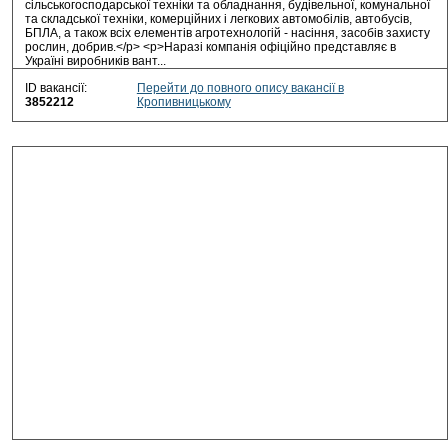
сільськогосподарської техніки та обладнання, будівельної, комунальної
та складської техніки, комерційних і легкових автомобілів, автобусів,
БПЛА, а також всіх елементів агротехнологій - насіння, засобів захисту
рослин, добрив.</p> <p>Наразі компанія офіційно представляє в
Україні виробників вант...
ID вакансії:
Перейти до повного опису вакансії в
3852212
Кропивницькому