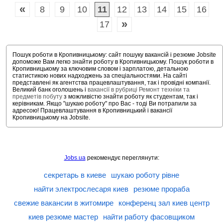
«
8
9
10
11
12
13
14
15
16
»
17
Пошук роботи в Кропивницькому: сайт пошуку вакансій і резюме Jobsite
допоможе Вам легко знайти роботу в Кропивницькому. Пошук роботи в
Кропивницькому за ключовим словом і зарплатою, детальною
статистикою нових надходжень за спеціальностями. На сайті
представлені як агентства працевлаштування, так і провідні компанії.
Великий банк оголошень і
вакансії в рубриці Ремонт техніки та
предметів побуту
з можливістю знайти роботу як студентам, так і
керівникам. Якщо "шукаю роботу" про Вас - тоді Ви потрапили за
адресою! Працевлаштування в Кропивницький і вакансії
Кропивницькому на Jobsite.
Jobs.ua
рекомендує переглянути:
секретарь в киеве
шукаю роботу рівне
найти электрослесаря киев
резюме прораба
свежие вакансии в житомире
конференц зал киев центр
киев резюме мастер
найти работу фасовщиком