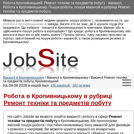
Робота Кропивницький: Ремонт техніки та предметів побуту - вакансії,
Робота в Кропивницькому. Пошук роботи, пошук вакансій в рубриці Ремонт
техніки та предметів побуту.
Мінімум раз в житті кожної людини цікавить пошук роботи. І, незважаючи на те, що
робота в Кропивницькому
є завжди, багато хто не знає, де її шукати і куди йти
працювати. Що вибрати - вакансії в Кропивницькому в невеликих фірмах або ж
здійснювати пошук роботи в корпораціях? Що краще: робота в Кропивницькому або
виїхати в інше місто або навіть країну? Питань багато, тому ласкаво просимо на
портал, орієнтований на пошук роботи і вакансій, а також розміщення резюме в
Кропивницькому!
Вакансії в Кропивницькому
/ Вакансії в Кропивницькому / Вакансії Ремонт техніки
та предметів побуту, Кропивницький
На 09.08.2026 в нашій базі:
190 вакансій
,
282 резюме
Робота в Кропивницькому в рубриці
Ремонт техніки та предметів побуту
На сайті Jobsite ви можете знайти вакансії і роботу в сфері
Ремонт
техніки та предметів побуту
в Кропивницькому. Ми пропонуємо
якісний пошук роботи і постійно оновлювану базу вакансій для фахівців
з кожного з напрямів. Ви можете шукати вакансії по конкретних
спеціальностях (наприклад, проглядати вакансії «Ремонт техніки та